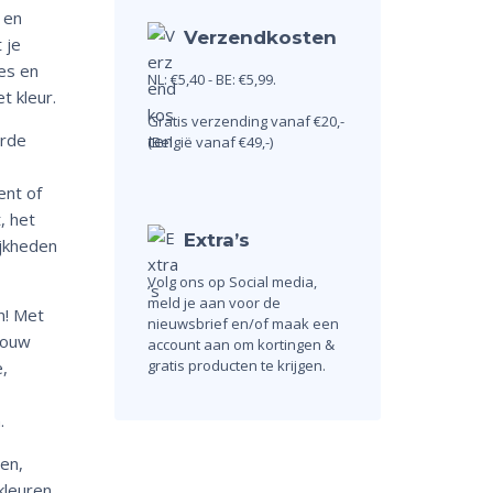
 en
Verzendkosten
t je
les en
NL: €5,40 - BE: €5,99.
 kleur.
Gratis verzending vanaf €20,-
erde
(België vanaf €49,-)
ent of
, het
Extra’s
jkheden
Volg ons op Social media,
meld je aan voor de
n! Met
nieuwsbrief en/of maak een
jouw
account aan om kortingen &
gratis producten te krijgen.
,
.
en,
kleuren.