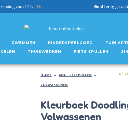
rzending vanaf 20
,-
(NL)
Geld
teru
ZWEMMEN
KINDERSPEELGOED
TUIN ART
IKELEN
THUISWERKEN
FIETS SPULLEN
SI
OP V
HOME
KNUTSELSPULLEN
VOLWASSENEN
Kleurboek Doodlin
Volwassenen