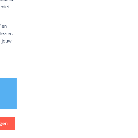
eniet
’
en
lezier.
a jouw
gen