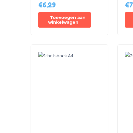
€
6,29
€
7
Toevoegen aan
winkelwagen