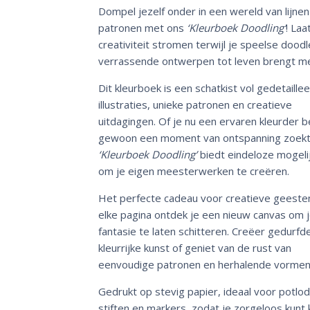
Dompel jezelf onder in een wereld van lijnen
patronen met ons
‘Kleurboek Doodling’
! Laa
creativiteit stromen terwijl je speelse dood
verrassende ontwerpen tot leven brengt met
Dit kleurboek is een schatkist vol gedetaille
illustraties, unieke patronen en creatieve
uitdagingen. Of je nu een ervaren kleurder b
gewoon een moment van ontspanning zoekt
‘Kleurboek Doodling’
biedt eindeloze mogeli
om je eigen meesterwerken te creëren.
Het perfecte cadeau voor creatieve geeste
elke pagina ontdek je een nieuw canvas om 
fantasie te laten schitteren. Creëer gedurfde
kleurrijke kunst of geniet van de rust van
eenvoudige patronen en herhalende vormen
Gedrukt op stevig papier, ideaal voor potlod
stiften en markers, zodat je zorgeloos kunt 