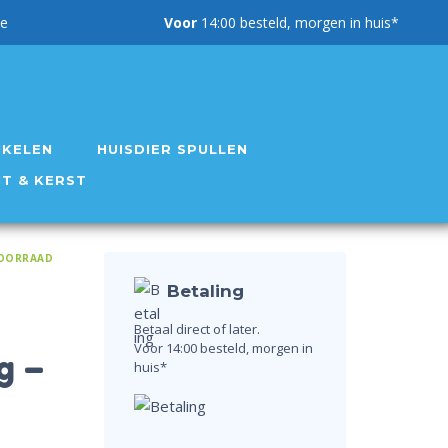
g garantie
Voor
14:00 besteld, morgen in huis*
IKELEN
HUISDIER SPULLEN
NT & KERST
OORRAAD
Betaling
Betaal direct of later.
Voor 14:00 besteld, morgen in
g –
huis*