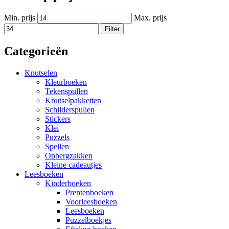
Min. prijs
Max. prijs
Filter
Categorieën
Knutselen
Kleurboeken
Tekenspullen
Knutselpakketten
Schilderspullen
Stickers
Klei
Puzzels
Spellen
Opbergzakken
Kleine cadeautjes
Leesboeken
Kinderboeken
Prentenboeken
Voorleesboeken
Leesboeken
Puzzelboekjes