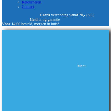
Retourneren
Contact
Gratis
verzending vanaf 20
,-
(NL)
Geld
terug garantie
Voor
14:00 besteld, morgen in huis*
Menu