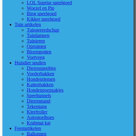
LOL Suprise speelgoed
Woezel en Pip
Bing speelgoed
Kikker speelgoed
Tuin artikelen
Tuingereedschap
Tuinlampen
Tuinieren
Opruimen
Bloempotten
Voetveeg
Huisdier spullen
Dierenspeeltjes
Voederbakken
Hondenriemen
Kattenbakken
Hondenpoepzakjes
Speeltunnels
Dierenmand
Tekentang
Kleefroller
Autostoelhoes
Krabmat kat
Feestartikelen
Ballonnen