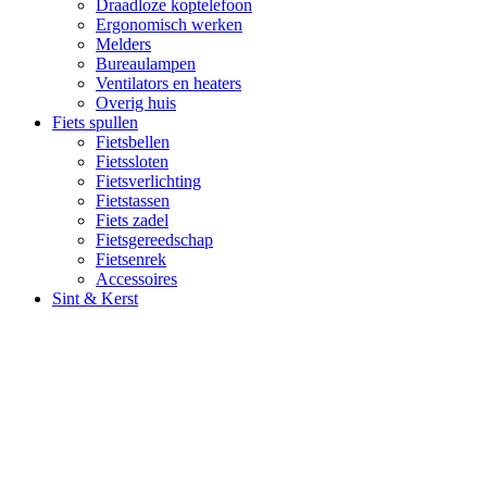
Draadloze koptelefoon
Ergonomisch werken
Melders
Bureaulampen
Ventilators en heaters
Overig huis
Fiets spullen
Fietsbellen
Fietssloten
Fietsverlichting
Fietstassen
Fiets zadel
Fietsgereedschap
Fietsenrek
Accessoires
Sint & Kerst