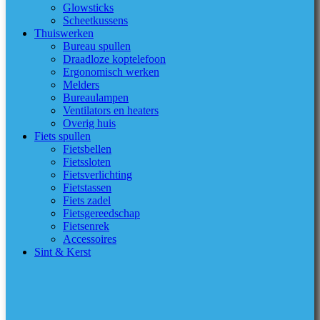
Glowsticks
Scheetkussens
Thuiswerken
Bureau spullen
Draadloze koptelefoon
Ergonomisch werken
Melders
Bureaulampen
Ventilators en heaters
Overig huis
Fiets spullen
Fietsbellen
Fietssloten
Fietsverlichting
Fietstassen
Fiets zadel
Fietsgereedschap
Fietsenrek
Accessoires
Sint & Kerst