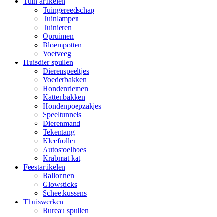
Tuin artikelen
Tuingereedschap
Tuinlampen
Tuinieren
Opruimen
Bloempotten
Voetveeg
Huisdier spullen
Dierenspeeltjes
Voederbakken
Hondenriemen
Kattenbakken
Hondenpoepzakjes
Speeltunnels
Dierenmand
Tekentang
Kleefroller
Autostoelhoes
Krabmat kat
Feestartikelen
Ballonnen
Glowsticks
Scheetkussens
Thuiswerken
Bureau spullen