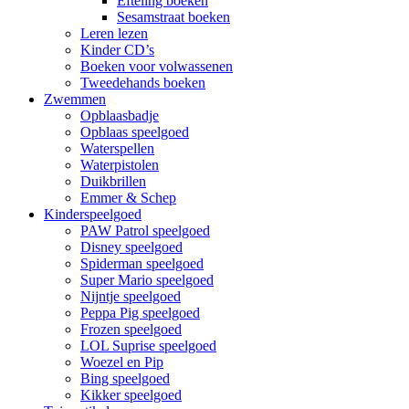
Efteling boeken
Sesamstraat boeken
Leren lezen
Kinder CD’s
Boeken voor volwassenen
Tweedehands boeken
Zwemmen
Opblaasbadje
Opblaas speelgoed
Waterspellen
Waterpistolen
Duikbrillen
Emmer & Schep
Kinderspeelgoed
PAW Patrol speelgoed
Disney speelgoed
Spiderman speelgoed
Super Mario speelgoed
Nijntje speelgoed
Peppa Pig speelgoed
Frozen speelgoed
LOL Suprise speelgoed
Woezel en Pip
Bing speelgoed
Kikker speelgoed