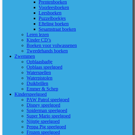
Prentenboeken
Voorleesboeken
Leesboeken
Puzzelboekjes
Efteling boeken
Sesamstraat boeken
Leren lezen
Kinder CD’s
Boeken voor volwassenen
Tweedehands boeken
Zwemmen
Opblaasbadje
Opblaas speelgoed
Waterspellen
Waterpistolen
Duikbrillen
Emmer & Schep
Kinderspeelgoed
PAW Patrol speelgoed
Disney speelgoed
Spiderman speelgoed
Super Mario speelgoed
Nijntje speelgoed
Peppa Pig speelgoed
Frozen speelgoed