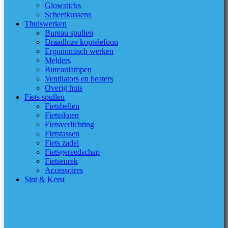
Glowsticks
Scheetkussens
Thuiswerken
Bureau spullen
Draadloze koptelefoon
Ergonomisch werken
Melders
Bureaulampen
Ventilators en heaters
Overig huis
Fiets spullen
Fietsbellen
Fietssloten
Fietsverlichting
Fietstassen
Fiets zadel
Fietsgereedschap
Fietsenrek
Accessoires
Sint & Kerst