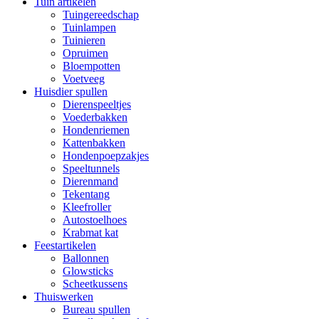
Tuin artikelen
Tuingereedschap
Tuinlampen
Tuinieren
Opruimen
Bloempotten
Voetveeg
Huisdier spullen
Dierenspeeltjes
Voederbakken
Hondenriemen
Kattenbakken
Hondenpoepzakjes
Speeltunnels
Dierenmand
Tekentang
Kleefroller
Autostoelhoes
Krabmat kat
Feestartikelen
Ballonnen
Glowsticks
Scheetkussens
Thuiswerken
Bureau spullen