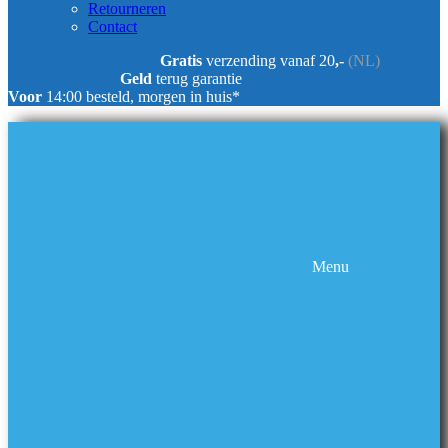
Retourneren
Contact
Gratis
verzending vanaf 20
,-
(NL)
Geld
terug garantie
Voor
14:00 besteld, morgen in huis*
Menu