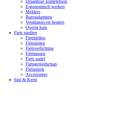
Draadloze koptelefoon
Ergonomisch werken
Melders
Bureaulampen
Ventilators en heaters
Overig huis
Fiets spullen
Fietsbellen
Fietssloten
Fietsverlichting
Fietstassen
Fiets zadel
Fietsgereedschap
Fietsenrek
Accessoires
Sint & Kerst