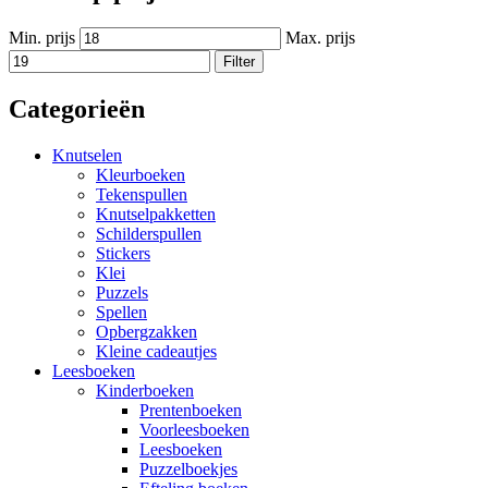
Min. prijs
Max. prijs
Filter
Categorieën
Knutselen
Kleurboeken
Tekenspullen
Knutselpakketten
Schilderspullen
Stickers
Klei
Puzzels
Spellen
Opbergzakken
Kleine cadeautjes
Leesboeken
Kinderboeken
Prentenboeken
Voorleesboeken
Leesboeken
Puzzelboekjes