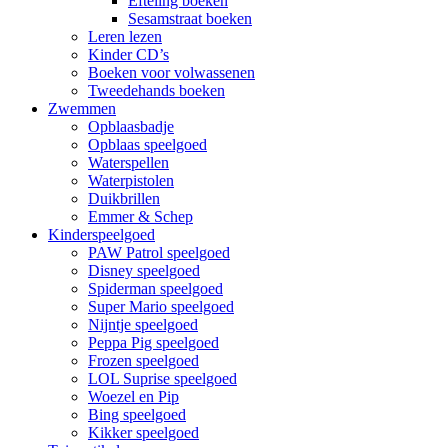
Efteling boeken
Sesamstraat boeken
Leren lezen
Kinder CD’s
Boeken voor volwassenen
Tweedehands boeken
Zwemmen
Opblaasbadje
Opblaas speelgoed
Waterspellen
Waterpistolen
Duikbrillen
Emmer & Schep
Kinderspeelgoed
PAW Patrol speelgoed
Disney speelgoed
Spiderman speelgoed
Super Mario speelgoed
Nijntje speelgoed
Peppa Pig speelgoed
Frozen speelgoed
LOL Suprise speelgoed
Woezel en Pip
Bing speelgoed
Kikker speelgoed