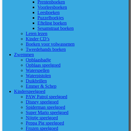
Prentenboeken
Voorleesboeken
Leesboeken
Puzzelboekjes
Efteling boeken
Sesamstraat boeken
Leren lezen
Kinder CD’s
Boeken voor volwassenen
Tweedehands boeken
Zwemmen
Opblaasbadje
Opblaas speelgoed
Waterspellen
Waterpistolen
Duikbrillen
Emmer & Schep
Kinderspeelgoed
PAW Patrol speelgoed
Disney speelgoed
Spiderman speelgoed
Super Mario speelgoed
Nijntje speelgoed
Peppa Pig speelgoed
Frozen speelgoed