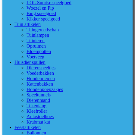
LOL Suprise speelgoed
Woezel en Pip
Bing speelgoed
Kikker speelgoed
Tuin artikelen
Tuingereedschap
Tuinlampen
Tuinieren
Opruimen
Bloempotten
Voetveeg
Huisdier spullen
Dierenspeeltjes
Voederbakken
Hondenriemen
Kattenbakken
Hondenpoepzakjes
Speeltunnels
Dierenmand
Tekentang
Kleefroller
Autostoelhoes
Krabmat kat
Feestartikelen
Ballonnen