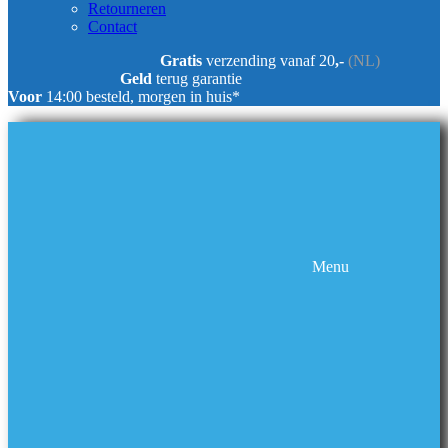
Retourneren
Contact
Gratis
verzending vanaf 20
,-
(NL)
Geld
terug garantie
Voor
14:00 besteld, morgen in huis*
Menu