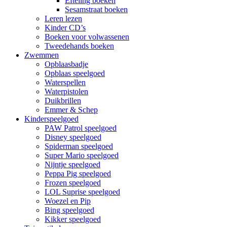
Efteling boeken
Sesamstraat boeken
Leren lezen
Kinder CD’s
Boeken voor volwassenen
Tweedehands boeken
Zwemmen
Opblaasbadje
Opblaas speelgoed
Waterspellen
Waterpistolen
Duikbrillen
Emmer & Schep
Kinderspeelgoed
PAW Patrol speelgoed
Disney speelgoed
Spiderman speelgoed
Super Mario speelgoed
Nijntje speelgoed
Peppa Pig speelgoed
Frozen speelgoed
LOL Suprise speelgoed
Woezel en Pip
Bing speelgoed
Kikker speelgoed