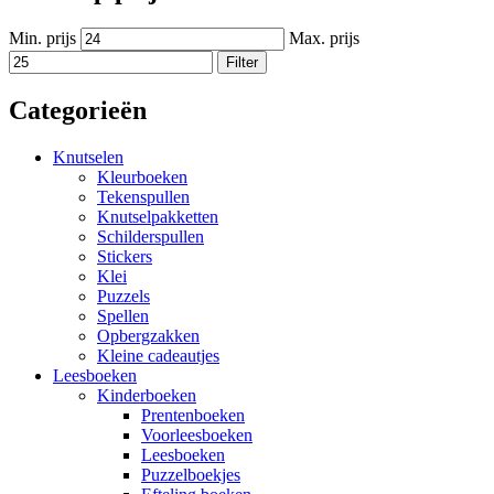
Min. prijs
Max. prijs
Filter
Categorieën
Knutselen
Kleurboeken
Tekenspullen
Knutselpakketten
Schilderspullen
Stickers
Klei
Puzzels
Spellen
Opbergzakken
Kleine cadeautjes
Leesboeken
Kinderboeken
Prentenboeken
Voorleesboeken
Leesboeken
Puzzelboekjes