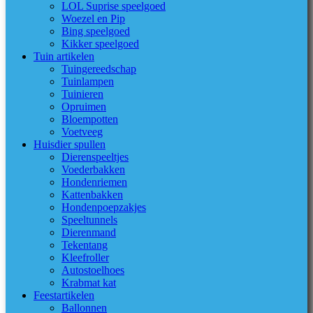
LOL Suprise speelgoed
Woezel en Pip
Bing speelgoed
Kikker speelgoed
Tuin artikelen
Tuingereedschap
Tuinlampen
Tuinieren
Opruimen
Bloempotten
Voetveeg
Huisdier spullen
Dierenspeeltjes
Voederbakken
Hondenriemen
Kattenbakken
Hondenpoepzakjes
Speeltunnels
Dierenmand
Tekentang
Kleefroller
Autostoelhoes
Krabmat kat
Feestartikelen
Ballonnen