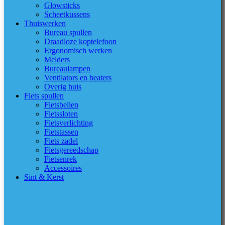
Glowsticks
Scheetkussens
Thuiswerken
Bureau spullen
Draadloze koptelefoon
Ergonomisch werken
Melders
Bureaulampen
Ventilators en heaters
Overig huis
Fiets spullen
Fietsbellen
Fietssloten
Fietsverlichting
Fietstassen
Fiets zadel
Fietsgereedschap
Fietsenrek
Accessoires
Sint & Kerst