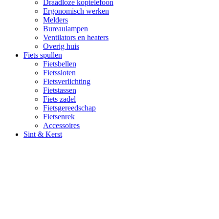
Draadloze koptelefoon
Ergonomisch werken
Melders
Bureaulampen
Ventilators en heaters
Overig huis
Fiets spullen
Fietsbellen
Fietssloten
Fietsverlichting
Fietstassen
Fiets zadel
Fietsgereedschap
Fietsenrek
Accessoires
Sint & Kerst