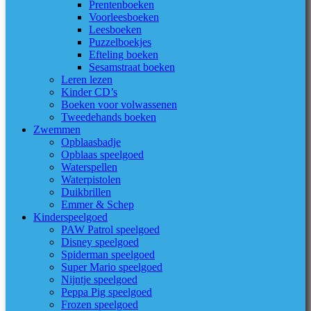
Prentenboeken
Voorleesboeken
Leesboeken
Puzzelboekjes
Efteling boeken
Sesamstraat boeken
Leren lezen
Kinder CD’s
Boeken voor volwassenen
Tweedehands boeken
Zwemmen
Opblaasbadje
Opblaas speelgoed
Waterspellen
Waterpistolen
Duikbrillen
Emmer & Schep
Kinderspeelgoed
PAW Patrol speelgoed
Disney speelgoed
Spiderman speelgoed
Super Mario speelgoed
Nijntje speelgoed
Peppa Pig speelgoed
Frozen speelgoed