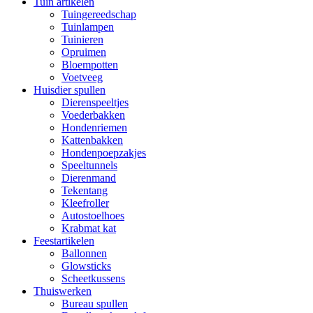
Tuin artikelen
Tuingereedschap
Tuinlampen
Tuinieren
Opruimen
Bloempotten
Voetveeg
Huisdier spullen
Dierenspeeltjes
Voederbakken
Hondenriemen
Kattenbakken
Hondenpoepzakjes
Speeltunnels
Dierenmand
Tekentang
Kleefroller
Autostoelhoes
Krabmat kat
Feestartikelen
Ballonnen
Glowsticks
Scheetkussens
Thuiswerken
Bureau spullen