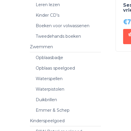
Leren lezen
Ses
vr
Kinder CD’s
€
7
Boeken voor volwassenen
Tweedehands boeken
Zwemmen
Opblaasbadje
Opblaas speelgoed
Waterspellen
Waterpistolen
Duikbrillen
Emmer & Schep
Kinderspeelgoed