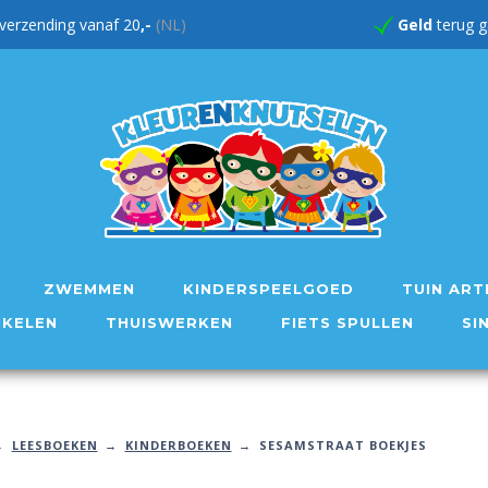
verzending vanaf 20
,-
(NL)
Geld
te
ZWEMMEN
KINDERSPEELGOED
TUIN ART
IKELEN
THUISWERKEN
FIETS SPULLEN
SI
LEESBOEKEN
KINDERBOEKEN
SESAMSTRAAT BOEKJES