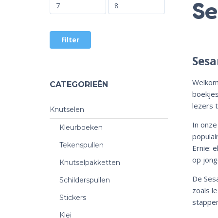
Se
Filter
Sesa
Welkom 
CATEGORIEËN
boekjes
lezers 
Knutselen
In onze
Kleurboeken
populai
Tekenspullen
Ernie: 
op jong
Knutselpakketten
De Sesa
Schilderspullen
zoals l
Stickers
stappen
Klei