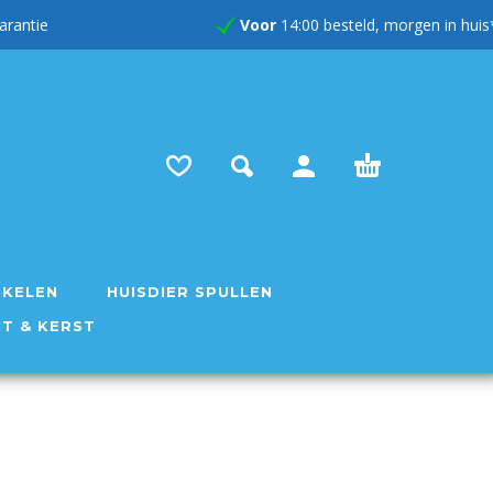
rug garantie
Voor
14:00 besteld, morgen in huis
IKELEN
HUISDIER SPULLEN
NT & KERST