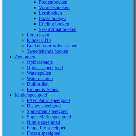
Prentenboeken
Voorleesboeken
Leesboeken
Puzzelboekjes
Efteling boeken
Sesamstraat boeken
Leren lezen
Kinder CD’s
Boeken voor volwassenen
Tweedehands boeken
Zwemmen
Opblaasbadje
Opblaas speelgoed
Waterspellen
Waterpistolen
Duikbrillen
Emmer & Schep
Kinderspeelgoed
PAW Patrol speelgoed
Disney speelgoed
Spiderman speelgoed
Super Mario speelgoed
Nijntje speelgoed
Peppa Pig speelgoed
Frozen speelgoed