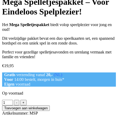
Mega Spelletjespakket – Voor
Eindeloos Spelplezier!
Het
Mega Spelletjespakket
biedt volop speelplezier voor jong en
oud!
Dit veelzijdige pakket bevat een duo speelkaarten set, een spannend
bordspel en een uniek spel in een ronde doos.
Perfect voor gezellige spelletjesavonden en urenlang vermaak met
familie en vrienden!
€
19,95
Gratis
verzending vanaf
20,-
(NL)
Voor
14:00 bestelt, morgen in huis*
Eigen
voorraad
Op voorraad
Mega
-
+
Spelletjespakket
Toevoegen aan winkelwagen
-
Artikelnummer:
MSP
Voor