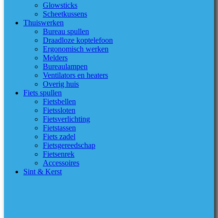
Glowsticks
Scheetkussens
Thuiswerken
Bureau spullen
Draadloze koptelefoon
Ergonomisch werken
Melders
Bureaulampen
Ventilators en heaters
Overig huis
Fiets spullen
Fietsbellen
Fietssloten
Fietsverlichting
Fietstassen
Fiets zadel
Fietsgereedschap
Fietsenrek
Accessoires
Sint & Kerst