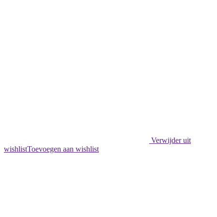
Eindeloos
Spelplezier!
aantal
Verwijder uit
wishlist
Toevoegen aan wishlist