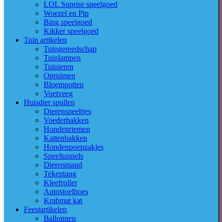
LOL Suprise speelgoed
Woezel en Pip
Bing speelgoed
Kikker speelgoed
Tuin artikelen
Tuingereedschap
Tuinlampen
Tuinieren
Opruimen
Bloempotten
Voetveeg
Huisdier spullen
Dierenspeeltjes
Voederbakken
Hondenriemen
Kattenbakken
Hondenpoepzakjes
Speeltunnels
Dierenmand
Tekentang
Kleefroller
Autostoelhoes
Krabmat kat
Feestartikelen
Ballonnen