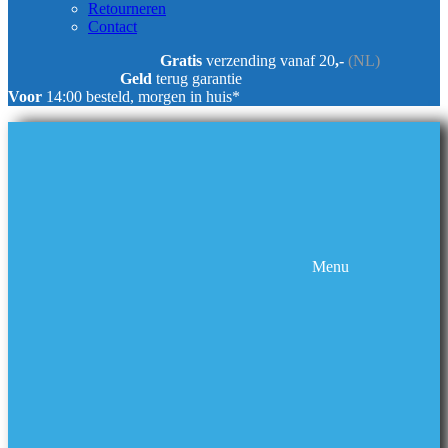
Retourneren
Contact
Gratis
verzending vanaf 20
,-
(NL)
Geld
terug garantie
Voor
14:00 besteld, morgen in huis*
Menu