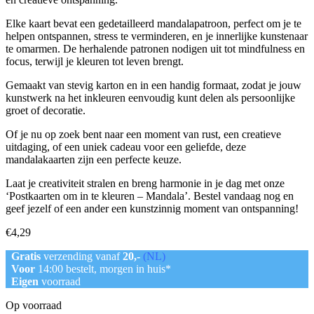
Elke kaart bevat een gedetailleerd mandalapatroon, perfect om je te
helpen ontspannen, stress te verminderen, en je innerlijke kunstenaar
te omarmen. De herhalende patronen nodigen uit tot mindfulness en
focus, terwijl je kleuren tot leven brengt.
Gemaakt van stevig karton en in een handig formaat, zodat je jouw
kunstwerk na het inkleuren eenvoudig kunt delen als persoonlijke
groet of decoratie.
Of je nu op zoek bent naar een moment van rust, een creatieve
uitdaging, of een uniek cadeau voor een geliefde, deze
mandalakaarten zijn een perfecte keuze.
Laat je creativiteit stralen en breng harmonie in je dag met onze
‘Postkaarten om in te kleuren – Mandala’. Bestel vandaag nog en
geef jezelf of een ander een kunstzinnig moment van ontspanning!
€
4,29
Gratis
verzending vanaf
20,-
(NL)
Voor
14:00 bestelt, morgen in huis*
Eigen
voorraad
Op voorraad