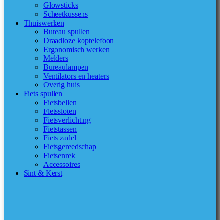
Glowsticks
Scheetkussens
Thuiswerken
Bureau spullen
Draadloze koptelefoon
Ergonomisch werken
Melders
Bureaulampen
Ventilators en heaters
Overig huis
Fiets spullen
Fietsbellen
Fietssloten
Fietsverlichting
Fietstassen
Fiets zadel
Fietsgereedschap
Fietsenrek
Accessoires
Sint & Kerst