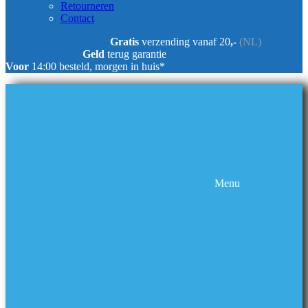
Retourneren
Contact
Gratis
verzending vanaf 20
,-
(NL)
Geld
terug garantie
Voor
14:00 besteld, morgen in huis*
Menu