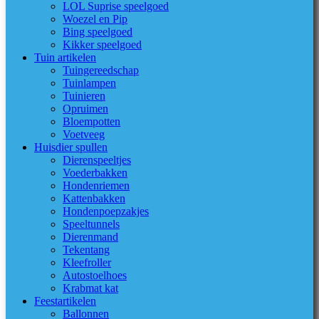
LOL Suprise speelgoed
Woezel en Pip
Bing speelgoed
Kikker speelgoed
Tuin artikelen
Tuingereedschap
Tuinlampen
Tuinieren
Opruimen
Bloempotten
Voetveeg
Huisdier spullen
Dierenspeeltjes
Voederbakken
Hondenriemen
Kattenbakken
Hondenpoepzakjes
Speeltunnels
Dierenmand
Tekentang
Kleefroller
Autostoelhoes
Krabmat kat
Feestartikelen
Ballonnen