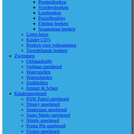
Prentenboeken
Voorleesboeken
Leesboeken
Puzzelboekjes
Efteling boeken
Sesamstraat boeken
Leren lezen
Kinder CD’s
Boeken voor volwassenen
Tweedehands boeken
Zwemmen
Opblaasbadje
Opblaas speelgoed
Waterspellen
Waterpistolen
Duikbrillen
Emmer & Schep
Kinderspeelgoed
PAW Patrol speelgoed
Disney speelgoed
Spiderman speelgoed
Super Mario speelgoed
Nijntje speelgoed
Peppa Pig speelgoed
Frozen speelgoed