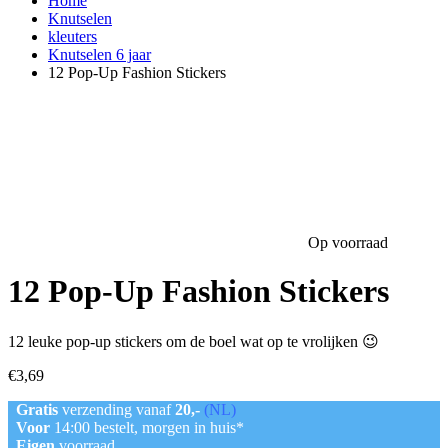
Home
Knutselen
kleuters
Knutselen 6 jaar
12 Pop-Up Fashion Stickers
Op voorraad
12 Pop-Up Fashion Stickers
12 leuke pop-up stickers om de boel wat op te vrolijken 😉
€
3,69
Gratis
verzending vanaf
20,-
(NL)
Voor
14:00 bestelt, morgen in huis*
Eigen
voorraad