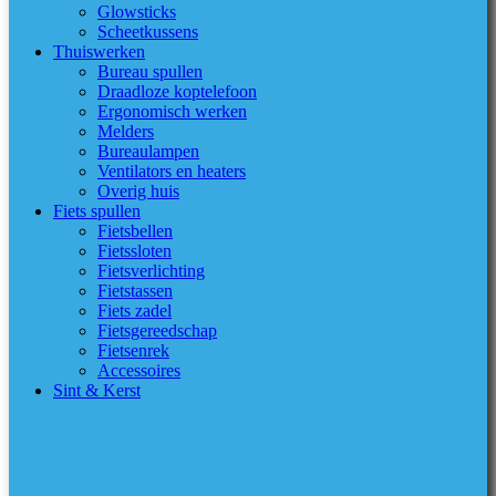
Glowsticks
Scheetkussens
Thuiswerken
Bureau spullen
Draadloze koptelefoon
Ergonomisch werken
Melders
Bureaulampen
Ventilators en heaters
Overig huis
Fiets spullen
Fietsbellen
Fietssloten
Fietsverlichting
Fietstassen
Fiets zadel
Fietsgereedschap
Fietsenrek
Accessoires
Sint & Kerst