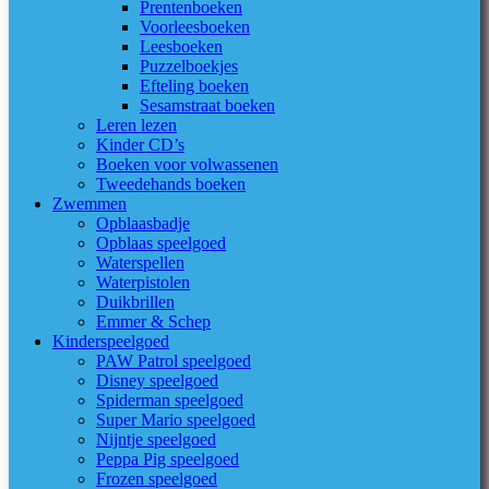
Prentenboeken
Voorleesboeken
Leesboeken
Puzzelboekjes
Efteling boeken
Sesamstraat boeken
Leren lezen
Kinder CD’s
Boeken voor volwassenen
Tweedehands boeken
Zwemmen
Opblaasbadje
Opblaas speelgoed
Waterspellen
Waterpistolen
Duikbrillen
Emmer & Schep
Kinderspeelgoed
PAW Patrol speelgoed
Disney speelgoed
Spiderman speelgoed
Super Mario speelgoed
Nijntje speelgoed
Peppa Pig speelgoed
Frozen speelgoed