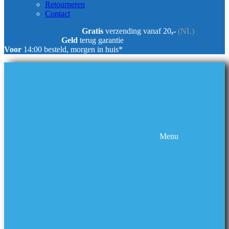
Retourneren
Contact
Gratis
verzending vanaf 20
,-
(NL)
Geld
terug garantie
Voor
14:00 besteld, morgen in huis*
Menu