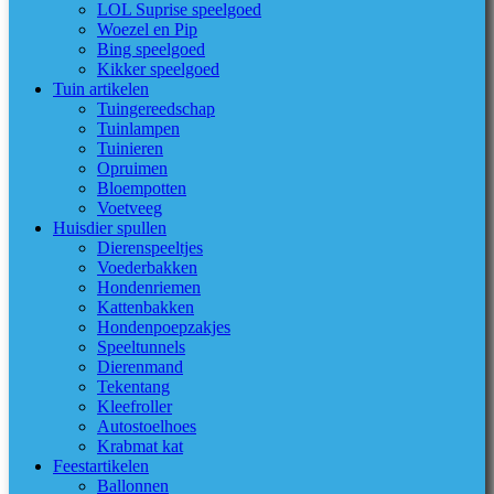
LOL Suprise speelgoed
Woezel en Pip
Bing speelgoed
Kikker speelgoed
Tuin artikelen
Tuingereedschap
Tuinlampen
Tuinieren
Opruimen
Bloempotten
Voetveeg
Huisdier spullen
Dierenspeeltjes
Voederbakken
Hondenriemen
Kattenbakken
Hondenpoepzakjes
Speeltunnels
Dierenmand
Tekentang
Kleefroller
Autostoelhoes
Krabmat kat
Feestartikelen
Ballonnen