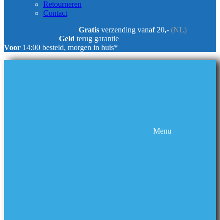
Retourneren
Contact
Gratis
verzending vanaf 20
,-
(NL)
Geld
terug garantie
Voor
14:00 besteld, morgen in huis*
Menu