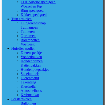
LOL Suprise speelgoed
Woezel en Pip
Bing speelgoed
Kikker speelgoed
Tuin artikelen
Tuingereedschap
Tuinlampen
Tuinieren
Opruimen
Bloempotten
Voetveeg
Huisdier spullen
Dierenspeeltjes
Voederbakken
Hondenriemen
Kattenbakken
Hondenpoepzakjes
Speeltunnels
Dierenmand
Tekentang
Kleefroller
Autostoelhoes
Krabmat kat
Feestartikelen
Ballonnen