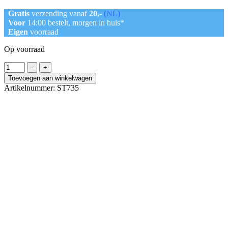
Gratis
verzending vanaf
20,-
(NL)
Voor
14:00 bestelt, morgen in huis*
Eigen
voorraad
Op voorraad
5
-
+
Stickervellen
Toevoegen aan winkelwagen
Pasen
Artikelnummer:
ST735
aantal