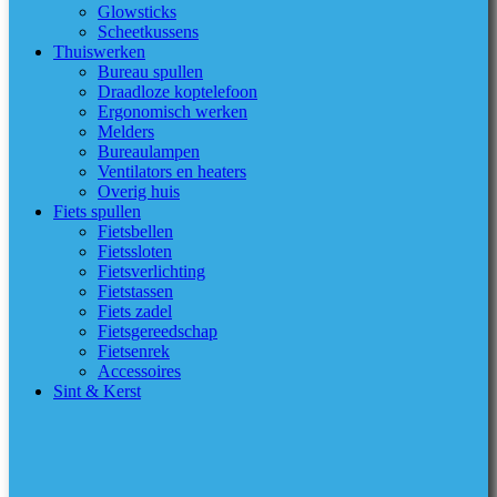
Glowsticks
Scheetkussens
Thuiswerken
Bureau spullen
Draadloze koptelefoon
Ergonomisch werken
Melders
Bureaulampen
Ventilators en heaters
Overig huis
Fiets spullen
Fietsbellen
Fietssloten
Fietsverlichting
Fietstassen
Fiets zadel
Fietsgereedschap
Fietsenrek
Accessoires
Sint & Kerst