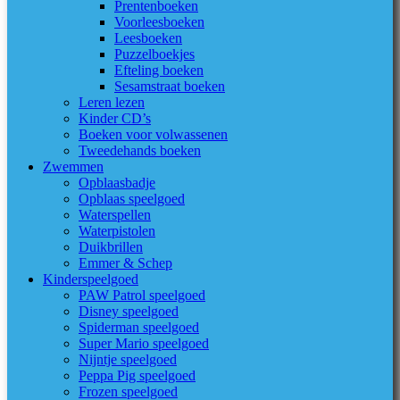
Prentenboeken
Voorleesboeken
Leesboeken
Puzzelboekjes
Efteling boeken
Sesamstraat boeken
Leren lezen
Kinder CD’s
Boeken voor volwassenen
Tweedehands boeken
Zwemmen
Opblaasbadje
Opblaas speelgoed
Waterspellen
Waterpistolen
Duikbrillen
Emmer & Schep
Kinderspeelgoed
PAW Patrol speelgoed
Disney speelgoed
Spiderman speelgoed
Super Mario speelgoed
Nijntje speelgoed
Peppa Pig speelgoed
Frozen speelgoed