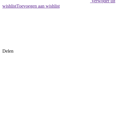
Verwijder uit
wishlist
Toevoegen aan wishlist
Delen