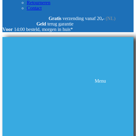
Retourneren
Contact
Gratis
verzending vanaf 20
,-
(NL)
Geld
terug garantie
Voor
14:00 besteld, morgen in huis*
Menu