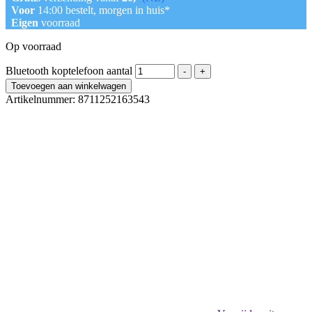
Voor
14:00 bestelt, morgen in huis*
Eigen
voorraad
Op voorraad
Bluetooth koptelefoon aantal
-
+
Toevoegen aan winkelwagen
Artikelnummer:
8711252163543