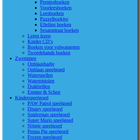
Prentenboeken
Voorleesboeken
Leesboeken
Puzzelboekjes
Efteling boeken
Sesamstraat boeken
Leren lezen
Kinder CD’s
Boeken voor volwassenen
Tweedehands boeken
Zwemmen
Opblaasbadje
Opblaas speelgoed
Waterspellen
Waterpistolen
Duikbrillen
Emmer & Schep
Kinderspeelgoed
PAW Patrol speelgoed
Disney speelgoed
Spiderman speelgoed
Super Mario speelgoed
Nijntje speelgoed
Peppa Pig speelgoed
Frozen speelgoed