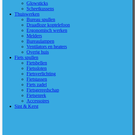
Glowsticks
Scheetkussens
Thuiswerken
Bureau spullen
Draadloze koptelefoon
Ergonomisch werken
Melders
Bureaulampen
Ventilators en heaters
Overig huis
Fiets spullen
Fietsbellen
Fietssloten
Fietsverlichting
Fietstassen
Fiets zadel
Fietsgereedschap
Fietsenrek
Accessoires
Sint & Kerst