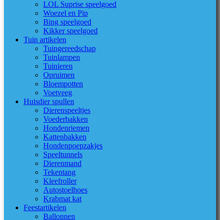
LOL Suprise speelgoed
Woezel en Pip
Bing speelgoed
Kikker speelgoed
Tuin artikelen
Tuingereedschap
Tuinlampen
Tuinieren
Opruimen
Bloempotten
Voetveeg
Huisdier spullen
Dierenspeeltjes
Voederbakken
Hondenriemen
Kattenbakken
Hondenpoepzakjes
Speeltunnels
Dierenmand
Tekentang
Kleefroller
Autostoelhoes
Krabmat kat
Feestartikelen
Ballonnen