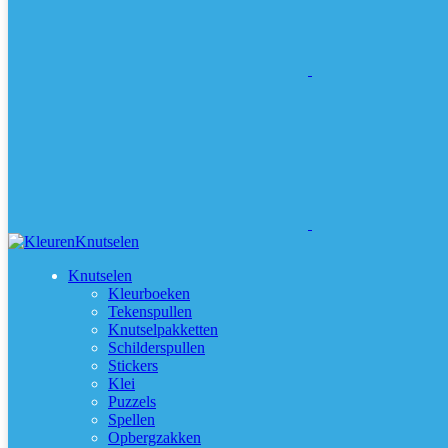
Knutselen
Kleurboeken
Tekenspullen
Knutselpakketten
Schilderspullen
Stickers
Klei
Puzzels
Spellen
Opbergzakken