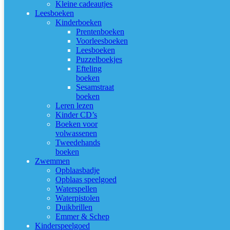
Kleine cadeautjes
Leesboeken
Kinderboeken
Prentenboeken
Voorleesboeken
Leesboeken
Puzzelboekjes
Efteling
boeken
Sesamstraat
boeken
Leren lezen
Kinder CD’s
Boeken voor
volwassenen
Tweedehands
boeken
Zwemmen
Opblaasbadje
Opblaas speelgoed
Waterspellen
Waterpistolen
Duikbrillen
Emmer & Schep
Kinderspeelgoed