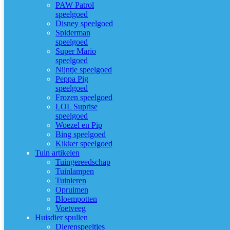
PAW Patrol
speelgoed
Disney speelgoed
Spiderman
speelgoed
Super Mario
speelgoed
Nijntje speelgoed
Peppa Pig
speelgoed
Frozen speelgoed
LOL Suprise
speelgoed
Woezel en Pip
Bing speelgoed
Kikker speelgoed
Tuin artikelen
Tuingereedschap
Tuinlampen
Tuinieren
Opruimen
Bloempotten
Voetveeg
Huisdier spullen
Dierenspeeltjes