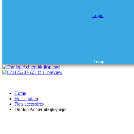
Login
Terug
Home
Fiets spullen
Fiets accesoires
Dunlop Achteruitkijkspiegel