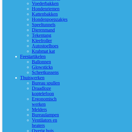
Voederbakken
Hondenriemen
Kattenbakken
Hondenpoepzakjes
Speeltunnels
Dierenmand
Tekentang
Kleefroller
Autostoelhoes
Krabmat kat
Feestartikelen
Ballonnen
Glowsticks
Scheetkussens
Thuiswerken
Bureau spullen
Draadloze
koptelefoon
Ergonomisch
werken
Melders
Bureaulampen
Ventilators en
heaters
Overig huis