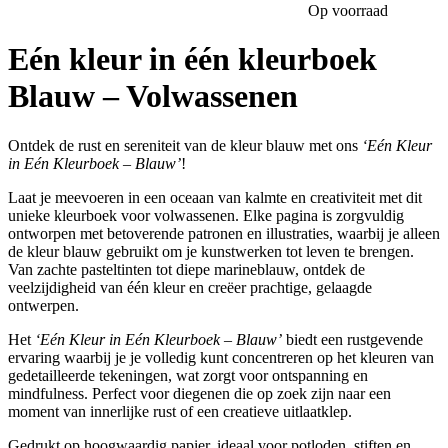
Op voorraad
Eén kleur in één kleurboek
Blauw – Volwassenen
Ontdek de rust en sereniteit van de kleur blauw met ons
‘Eén Kleur
in Eén Kleurboek – Blauw’
!
Laat je meevoeren in een oceaan van kalmte en creativiteit met dit
unieke kleurboek voor volwassenen. Elke pagina is zorgvuldig
ontworpen met betoverende patronen en illustraties, waarbij je alleen
de kleur blauw gebruikt om je kunstwerken tot leven te brengen.
Van zachte pasteltinten tot diepe marineblauw, ontdek de
veelzijdigheid van één kleur en creëer prachtige, gelaagde
ontwerpen.
Het
‘Eén Kleur in Eén Kleurboek – Blauw’
biedt een rustgevende
ervaring waarbij je je volledig kunt concentreren op het kleuren van
gedetailleerde tekeningen, wat zorgt voor ontspanning en
mindfulness. Perfect voor diegenen die op zoek zijn naar een
moment van innerlijke rust of een creatieve uitlaatklep.
Gedrukt op hoogwaardig papier, ideaal voor potloden, stiften en