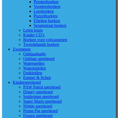
Prentenboeken
Voorleesboeken
Leesboeken
Puzzelboekjes
Efteling boeken
Sesamstraat boeken
Leren lezen
Kinder CD’s
Boeken voor volwassenen
Tweedehands boeken
Zwemmen
Opblaasbadje
Opblaas speelgoed
Waterspellen
Waterpistolen
Duikbrillen
Emmer & Schep
Kinderspeelgoed
PAW Patrol speelgoed
Disney speelgoed
Spiderman speelgoed
Super Mario speelgoed
Nijntje speelgoed
Peppa Pig speelgoed
Frozen speelgoed