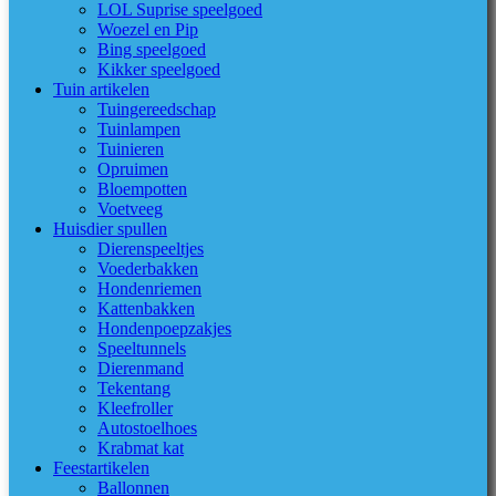
LOL Suprise speelgoed
Woezel en Pip
Bing speelgoed
Kikker speelgoed
Tuin artikelen
Tuingereedschap
Tuinlampen
Tuinieren
Opruimen
Bloempotten
Voetveeg
Huisdier spullen
Dierenspeeltjes
Voederbakken
Hondenriemen
Kattenbakken
Hondenpoepzakjes
Speeltunnels
Dierenmand
Tekentang
Kleefroller
Autostoelhoes
Krabmat kat
Feestartikelen
Ballonnen