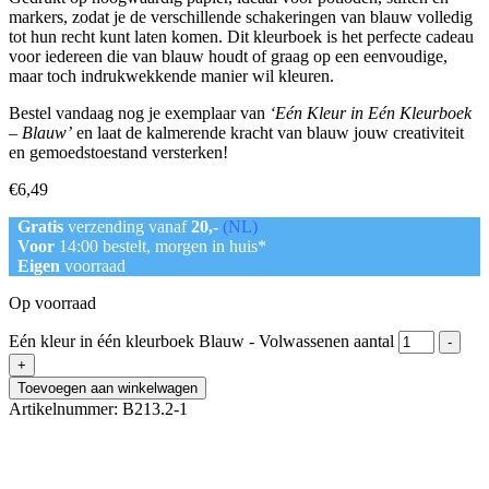
markers, zodat je de verschillende schakeringen van blauw volledig
tot hun recht kunt laten komen. Dit kleurboek is het perfecte cadeau
voor iedereen die van blauw houdt of graag op een eenvoudige,
maar toch indrukwekkende manier wil kleuren.
Bestel vandaag nog je exemplaar van
‘Eén Kleur in Eén Kleurboek
– Blauw’
en laat de kalmerende kracht van blauw jouw creativiteit
en gemoedstoestand versterken!
€
6,49
Gratis
verzending vanaf
20,-
(NL)
Voor
14:00 bestelt, morgen in huis*
Eigen
voorraad
Op voorraad
Eén kleur in één kleurboek Blauw - Volwassenen aantal
-
+
Toevoegen aan winkelwagen
Artikelnummer:
B213.2-1