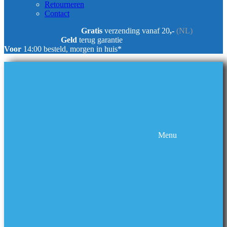
Retourneren
Contact
Gratis
verzending vanaf 20
,-
(NL)
Geld
terug garantie
Voor
14:00 besteld, morgen in huis*
Menu