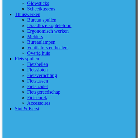
Glowsticks
Scheetkussens
Thuiswerken
Bureau spullen
Draadloze koptelefoon
Ergonomisch werken
Melders
Bureaulampen
Ventilators en heaters
Overig huis
Fiets spullen
Fietsbellen
Fietssloten
Fietsverlichting
Fietstassen
Fiets zadel
Fietsgereedschap
Fietsenrek
Accessoires
Sint & Kerst