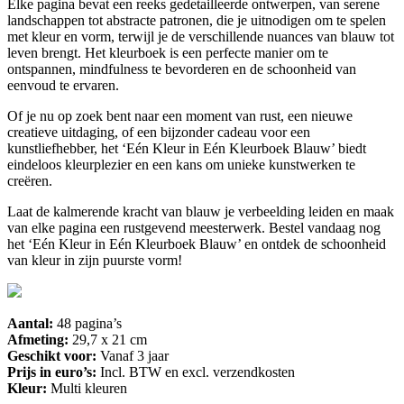
Elke pagina bevat een reeks gedetailleerde ontwerpen, van serene
landschappen tot abstracte patronen, die je uitnodigen om te spelen
met kleur en vorm, terwijl je de verschillende nuances van blauw tot
leven brengt. Het kleurboek is een perfecte manier om te
ontspannen, mindfulness te bevorderen en de schoonheid van
eenvoud te ervaren.
Of je nu op zoek bent naar een moment van rust, een nieuwe
creatieve uitdaging, of een bijzonder cadeau voor een
kunstliefhebber, het ‘Eén Kleur in Eén Kleurboek Blauw’ biedt
eindeloos kleurplezier en een kans om unieke kunstwerken te
creëren.
Laat de kalmerende kracht van blauw je verbeelding leiden en maak
van elke pagina een rustgevend meesterwerk. Bestel vandaag nog
het ‘Eén Kleur in Eén Kleurboek Blauw’ en ontdek de schoonheid
van kleur in zijn puurste vorm!
Aantal:
48 pagina’s
Afmeting:
29,7 x 21 cm
Geschikt voor:
Vanaf 3 jaar
Prijs in euro’s:
Incl. BTW en excl. verzendkosten
Kleur:
Multi kleuren