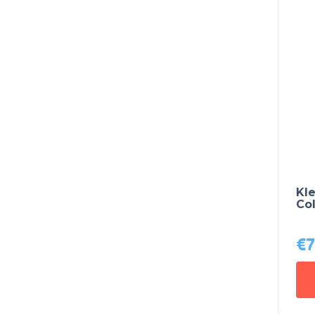
Kl
Co
€
7