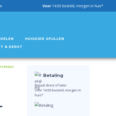
g garantie
Voor
14:00 besteld, morgen in huis*
IKELEN
HUISDIER SPULLEN
NT & KERST
OORRAAD
Betaling
Betaal direct of later.
Voor 14:00 besteld, morgen in
huis*
–