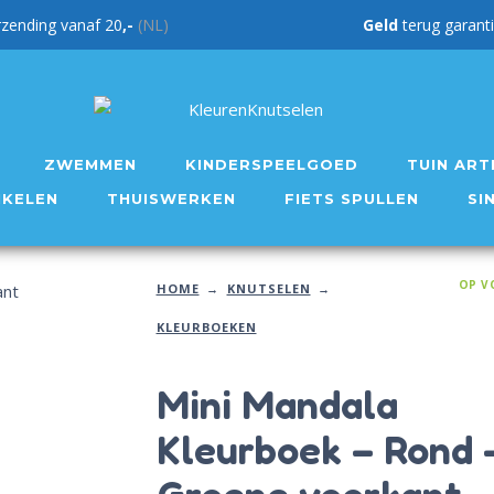
rzending vanaf 20
,-
(NL)
Geld
teru
ZWEMMEN
KINDERSPEELGOED
TUIN ART
IKELEN
THUISWERKEN
FIETS SPULLEN
SI
OP V
HOME
KNUTSELEN
KLEURBOEKEN
Mini Mandala
Kleurboek – Rond 