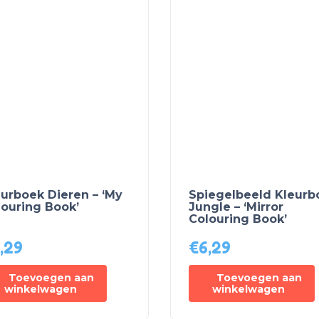
eurboek Dieren – ‘My
Spiegelbeeld Kleurb
louring Book’
Jungle – ‘Mirror
Colouring Book’
,29
€
6,29
Toevoegen aan
Toevoegen aan
winkelwagen
winkelwagen