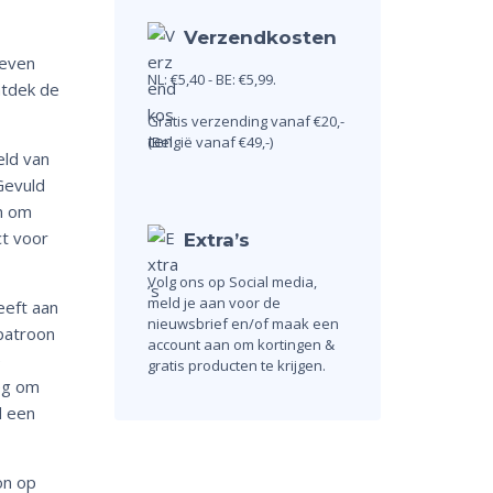
Verzendkosten
leven
NL: €5,40 - BE: €5,99.
ntdek de
Gratis verzending vanaf €20,-
(België vanaf €49,-)
eld van
Gevuld
n om
ct voor
Extra’s
Volg ons op Social media,
meld je aan voor de
geeft aan
nieuwsbrief en/of maak een
 patroon
account aan om kortingen &
e
gratis producten te krijgen.
eg om
d een
on op