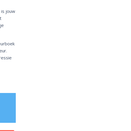
 is jouw
t
je
leurboek
eur.
ressie