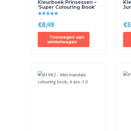
Kleurboek Prinsessen –
Kl
‘Super Colouring Book’
Ju
Gewaardeerd
5.00
uit 5
€
8,49
€
5
Toevoegen aan
winkelwagen