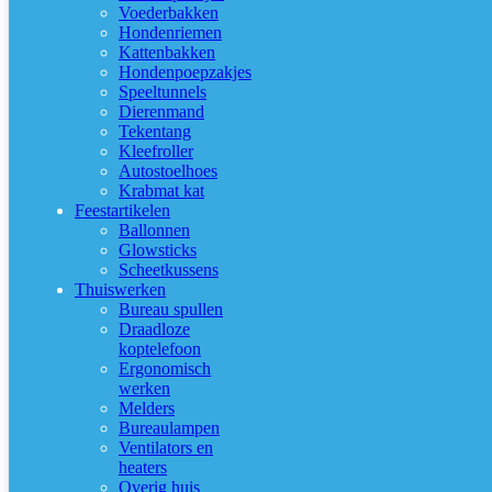
Voederbakken
Hondenriemen
Kattenbakken
Hondenpoepzakjes
Speeltunnels
Dierenmand
Tekentang
Kleefroller
Autostoelhoes
Krabmat kat
Feestartikelen
Ballonnen
Glowsticks
Scheetkussens
Thuiswerken
Bureau spullen
Draadloze
koptelefoon
Ergonomisch
werken
Melders
Bureaulampen
Ventilators en
heaters
Overig huis