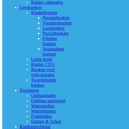
Kleine cadeautjes
Leesboeken
Kinderboeken
Prentenboeken
Voorleesboeken
Leesboeken
Puzzelboekjes
Efteling
boeken
Sesamstraat
boeken
Leren lezen
Kinder CD’s
Boeken voor
volwassenen
Tweedehands
boeken
Zwemmen
Opblaasbadje
Opblaas speelgoed
Waterspellen
Waterpistolen
Duikbrillen
Emmer & Schep
Kinderspeelgoed