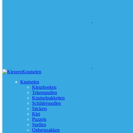
Knutselen
Kleurboeken
Tekenspullen
Knutselpakketten
Schilderspullen
Stickers
Klei
Puzzels
Spellen
Opbergzakken