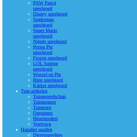
PAW Patrol
speelgoed
Disney speelgoed
Spiderman
speelgoed
Super Mario
speelgoed
Nijntje speelgoed
Peppa Pig
speelgoed
Frozen speelgoed
LOL Suprise
speelgoed
Woezel en Pip
Bing speelgoed
Kikker speelgoed
Tuin artikelen
Tuingereedschap
Tuinlampen
Tuinieren
Opruimen
Bloempotten
Voetveeg
Huisdier spullen
Dierenspeeltjes