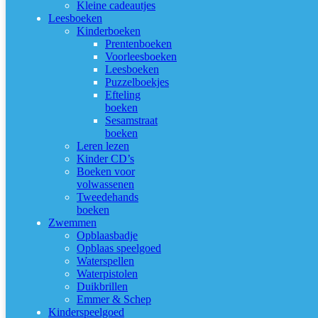
Kleine cadeautjes
Leesboeken
Kinderboeken
Prentenboeken
Voorleesboeken
Leesboeken
Puzzelboekjes
Efteling
boeken
Sesamstraat
boeken
Leren lezen
Kinder CD’s
Boeken voor
volwassenen
Tweedehands
boeken
Zwemmen
Opblaasbadje
Opblaas speelgoed
Waterspellen
Waterpistolen
Duikbrillen
Emmer & Schep
Kinderspeelgoed