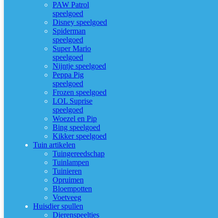
PAW Patrol
speelgoed
Disney speelgoed
Spiderman
speelgoed
Super Mario
speelgoed
Nijntje speelgoed
Peppa Pig
speelgoed
Frozen speelgoed
LOL Suprise
speelgoed
Woezel en Pip
Bing speelgoed
Kikker speelgoed
Tuin artikelen
Tuingereedschap
Tuinlampen
Tuinieren
Opruimen
Bloempotten
Voetveeg
Huisdier spullen
Dierenspeeltjes