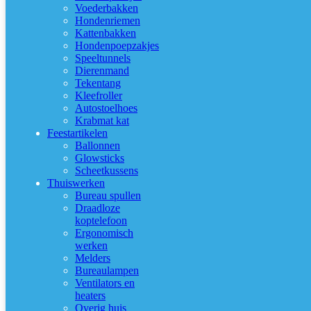
Voederbakken
Hondenriemen
Kattenbakken
Hondenpoepzakjes
Speeltunnels
Dierenmand
Tekentang
Kleefroller
Autostoelhoes
Krabmat kat
Feestartikelen
Ballonnen
Glowsticks
Scheetkussens
Thuiswerken
Bureau spullen
Draadloze
koptelefoon
Ergonomisch
werken
Melders
Bureaulampen
Ventilators en
heaters
Overig huis