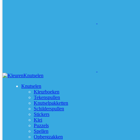
Knutselen
Kleurboeken
Tekenspullen
Knutselpakketten
Schilderspullen
Stickers
Klei
Puzzels
Spellen
Opbergzakken