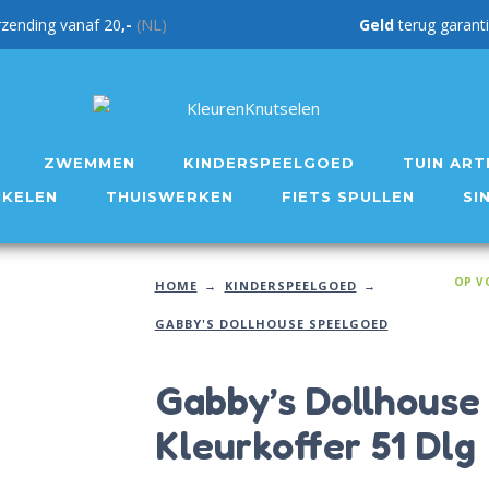
rzending vanaf 20
,-
(NL)
Geld
teru
ZWEMMEN
KINDERSPEELGOED
TUIN ART
IKELEN
THUISWERKEN
FIETS SPULLEN
SI
OP V
HOME
KINDERSPEELGOED
GABBY'S DOLLHOUSE SPEELGOED
Gabby’s Dollhouse
Kleurkoffer 51 Dlg