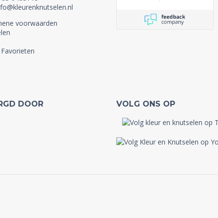
nfo@kleurenknutselen.nl
mene voorwaarden
len
 Favorieten
RGD DOOR
VOLG ONS OP