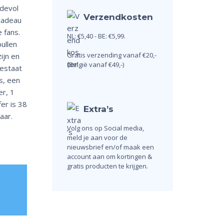
rdevol
Verzendkosten
 cadeau
 fans.
NL: €5,40 - BE: €5,99.
ullen
Gratis verzending vanaf €20,-
zijn en
(België vanaf €49,-)
bestaat
es, een
er, 1
er is 38
Extra’s
aar.
Volg ons op Social media,
meld je aan voor de
nieuwsbrief en/of maak een
account aan om kortingen &
gratis producten te krijgen.