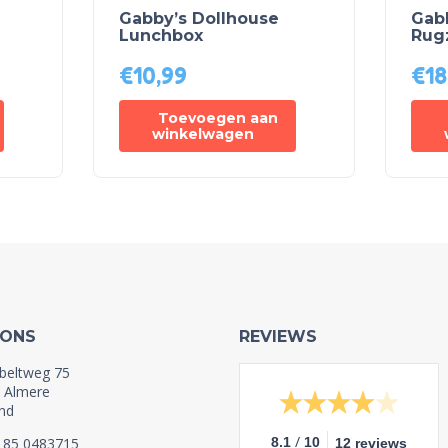
Gabby’s Dollhouse
Gab
Lunchbox
Rug
€
10,99
€
18
Toevoegen aan
winkelwagen
 ONS
REVIEWS
beltweg 75
 Almere
nd
/
1 85 0483715
8.1
10
12 reviews