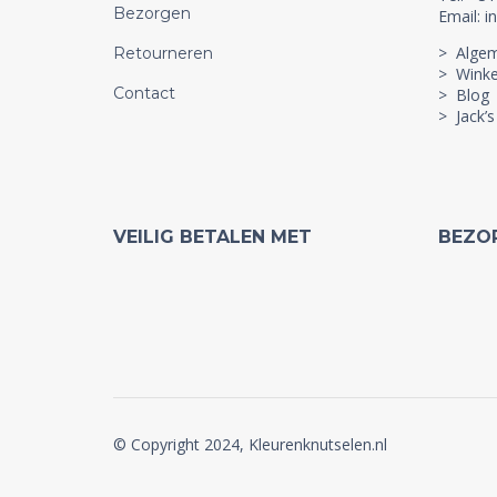
Bezorgen
Email: i
> Alge
Retourneren
> Winke
Contact
> Blog
> Jack’s
VEILIG BETALEN MET
BEZO
© Copyright 2024, Kleurenknutselen.nl