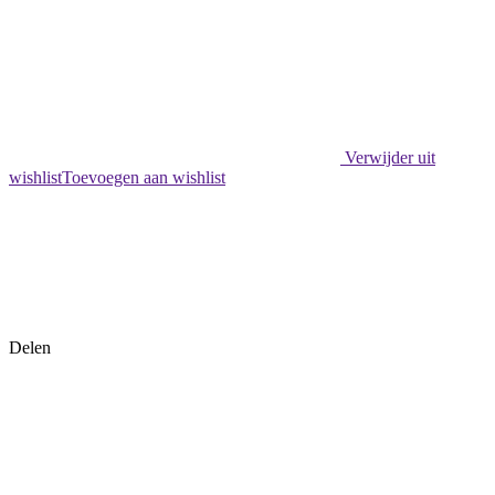
Verwijder uit
wishlist
Toevoegen aan wishlist
Delen