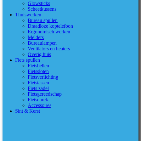
Glowsticks
Scheetkussens
Thuiswerken
Bureau spullen
Draadloze koptelefoon
Ergonomisch werken
Melders
Bureaulampen
Ventilators en heaters
Overig huis
Fiets spullen
Fietsbellen
Fietssloten
Fietsverlichting
Fietstassen
Fiets zadel
Fietsgereedschap
Fietsenrek
Accessoires
Sint & Kerst