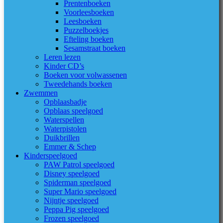
Prentenboeken
Voorleesboeken
Leesboeken
Puzzelboekjes
Efteling boeken
Sesamstraat boeken
Leren lezen
Kinder CD’s
Boeken voor volwassenen
Tweedehands boeken
Zwemmen
Opblaasbadje
Opblaas speelgoed
Waterspellen
Waterpistolen
Duikbrillen
Emmer & Schep
Kinderspeelgoed
PAW Patrol speelgoed
Disney speelgoed
Spiderman speelgoed
Super Mario speelgoed
Nijntje speelgoed
Peppa Pig speelgoed
Frozen speelgoed