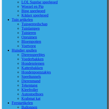
LOL Suprise speelgoed
Woezel en Pip
Bing speelgoed
Kikker speelgoed
Tuin artikelen
Tuingereedschap
Tuinlampen
Tuinieren
Opruimen
Bloempotten
Voetveeg
Huisdier spullen
Dierenspeeltjes
Voederbakken
Hondenriemen
Kattenbakken
Hondenpoepzakjes
Speeltunnels
Dierenmand
Tekentang
Kleefroller
Autostoelhoes
Krabmat kat
Feestartikelen
Ballonnen