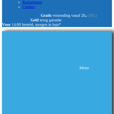
Retourneren
Contact
Gratis
verzending vanaf 20
,-
(NL)
Geld
terug garantie
Voor
14:00 besteld, morgen in huis*
Menu