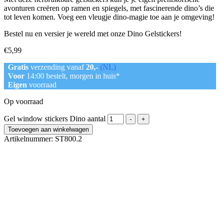
avonturen creëren op ramen en spiegels, met fascinerende dino’s die
tot leven komen. Voeg een vleugje dino-magie toe aan je omgeving!
Bestel nu en versier je wereld met onze Dino Gelstickers!
€
5,99
Gratis
verzending vanaf
20,-
(NL)
Voor
14:00 bestelt, morgen in huis*
Eigen
voorraad
Op voorraad
Gel window stickers Dino aantal
-
+
Toevoegen aan winkelwagen
Artikelnummer:
ST800.2