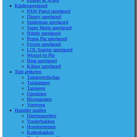
Emmer & Schep
Kinderspeelgoed
PAW Patrol speelgoed
Disney speelgoed
Spiderman speelgoed
Super Mario speelgoed
Nijntje speelgoed
Peppa Pig speelgoed
Frozen speelgoed
LOL Suprise speelgoed
Woezel en Pip
Bing speelgoed
Kikker speelgoed
Tuin artikelen
Tuingereedschap
Tuinlampen
Tuinieren
Opruimen
Bloempotten
Voetveeg
Huisdier spullen
Dierenspeeltjes
Voederbakken
Hondenriemen
Kattenbakken