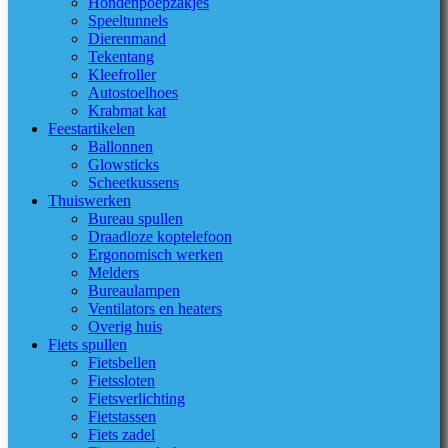
Hondenpoepzakjes
Speeltunnels
Dierenmand
Tekentang
Kleefroller
Autostoelhoes
Krabmat kat
Feestartikelen
Ballonnen
Glowsticks
Scheetkussens
Thuiswerken
Bureau spullen
Draadloze koptelefoon
Ergonomisch werken
Melders
Bureaulampen
Ventilators en heaters
Overig huis
Fiets spullen
Fietsbellen
Fietssloten
Fietsverlichting
Fietstassen
Fiets zadel