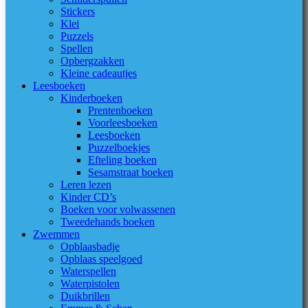
Stickers
Klei
Puzzels
Spellen
Opbergzakken
Kleine cadeautjes
Leesboeken
Kinderboeken
Prentenboeken
Voorleesboeken
Leesboeken
Puzzelboekjes
Efteling boeken
Sesamstraat boeken
Leren lezen
Kinder CD’s
Boeken voor volwassenen
Tweedehands boeken
Zwemmen
Opblaasbadje
Opblaas speelgoed
Waterspellen
Waterpistolen
Duikbrillen