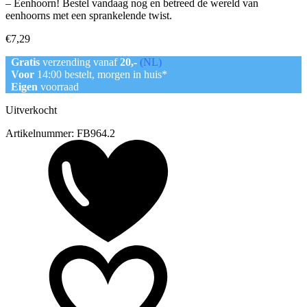
– Eenhoorn! Bestel vandaag nog en betreed de wereld van
eenhoorns met een sprankelende twist.
€
7,29
Gratis
verzending vanaf
20,-
(NL)
Voor
14:00 bestelt, morgen in huis*
Eigen
voorraad
Uitverkocht
Artikelnummer:
FB964.2