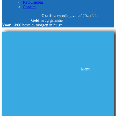
Retourneren
Contact
Gratis
verzending vanaf 20
,-
(NL)
Geld
terug garantie
Voor
14:00 besteld, morgen in huis*
Menu