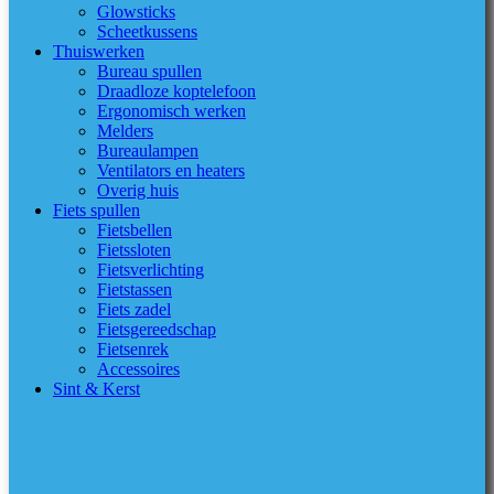
Glowsticks
Scheetkussens
Thuiswerken
Bureau spullen
Draadloze koptelefoon
Ergonomisch werken
Melders
Bureaulampen
Ventilators en heaters
Overig huis
Fiets spullen
Fietsbellen
Fietssloten
Fietsverlichting
Fietstassen
Fiets zadel
Fietsgereedschap
Fietsenrek
Accessoires
Sint & Kerst