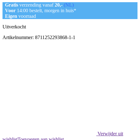
Gratis
verzending vanaf
20,-
(NL)
Voor
14:00 bestelt, morgen in huis*
Eigen
voorraad
Uitverkocht
Artikelnummer:
8711252293868-1-1
Verwijder uit
wishlist
Toevoegen aan wishlist