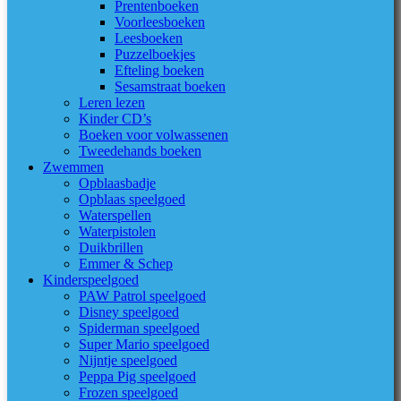
Prentenboeken
Voorleesboeken
Leesboeken
Puzzelboekjes
Efteling boeken
Sesamstraat boeken
Leren lezen
Kinder CD’s
Boeken voor volwassenen
Tweedehands boeken
Zwemmen
Opblaasbadje
Opblaas speelgoed
Waterspellen
Waterpistolen
Duikbrillen
Emmer & Schep
Kinderspeelgoed
PAW Patrol speelgoed
Disney speelgoed
Spiderman speelgoed
Super Mario speelgoed
Nijntje speelgoed
Peppa Pig speelgoed
Frozen speelgoed