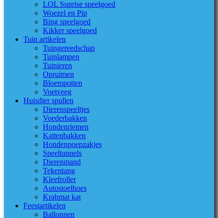
LOL Suprise speelgoed
Woezel en Pip
Bing speelgoed
Kikker speelgoed
Tuin artikelen
Tuingereedschap
Tuinlampen
Tuinieren
Opruimen
Bloempotten
Voetveeg
Huisdier spullen
Dierenspeeltjes
Voederbakken
Hondenriemen
Kattenbakken
Hondenpoepzakjes
Speeltunnels
Dierenmand
Tekentang
Kleefroller
Autostoelhoes
Krabmat kat
Feestartikelen
Ballonnen