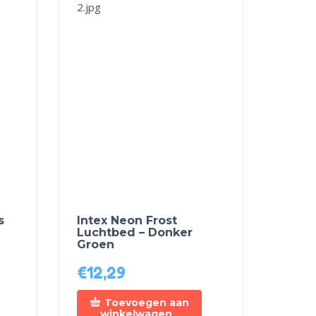
s
Intex Neon Frost
Luchtbed – Donker
Groen
€
12,29
Toevoegen aan
winkelwagen