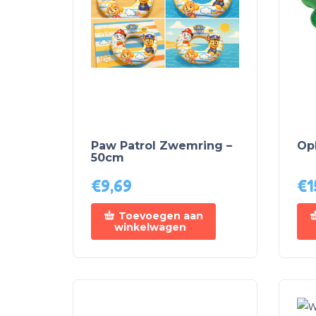
Paw Patrol Zwemring –
Op
50cm
€
9,69
€
1
Toevoegen aan
winkelwagen