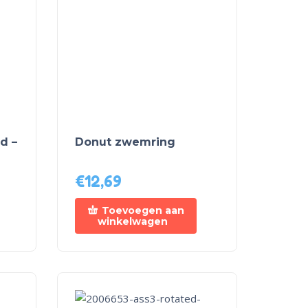
d –
Donut zwemring
€
12,69
Toevoegen aan
winkelwagen