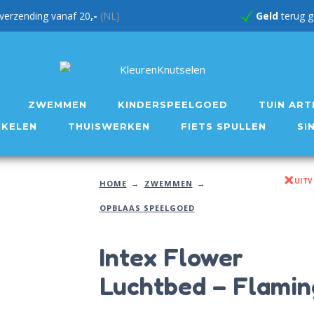
verzending vanaf 20
,-
(NL)
Geld
te
ZWEMMEN
KINDERSPEELGOED
TUIN ART
IKELEN
THUISWERKEN
FIETS SPULLEN
SI
UIT
HOME
ZWEMMEN
OPBLAAS SPEELGOED
Intex Flower
Luchtbed – Flamin