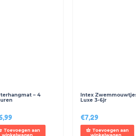
terhangmat – 4
Intex Zwemmouwtje
euren
Luxe 3-6jr
6,99
€
7,29
Toevoegen aan
Toevoegen aan
winkelwagen
winkelwagen