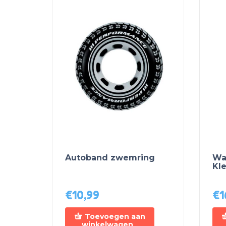
Autoband zwemring
Wa
Kl
€
10,99
€
1
Toevoegen aan
winkelwagen