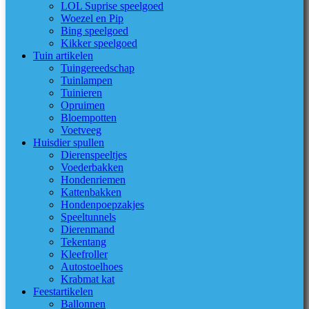
LOL Suprise speelgoed
Woezel en Pip
Bing speelgoed
Kikker speelgoed
Tuin artikelen
Tuingereedschap
Tuinlampen
Tuinieren
Opruimen
Bloempotten
Voetveeg
Huisdier spullen
Dierenspeeltjes
Voederbakken
Hondenriemen
Kattenbakken
Hondenpoepzakjes
Speeltunnels
Dierenmand
Tekentang
Kleefroller
Autostoelhoes
Krabmat kat
Feestartikelen
Ballonnen