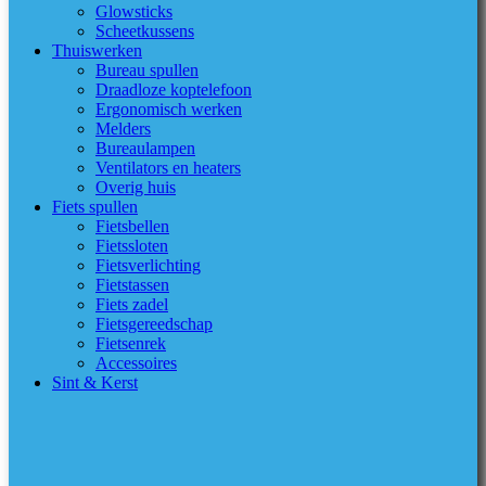
Glowsticks
Scheetkussens
Thuiswerken
Bureau spullen
Draadloze koptelefoon
Ergonomisch werken
Melders
Bureaulampen
Ventilators en heaters
Overig huis
Fiets spullen
Fietsbellen
Fietssloten
Fietsverlichting
Fietstassen
Fiets zadel
Fietsgereedschap
Fietsenrek
Accessoires
Sint & Kerst