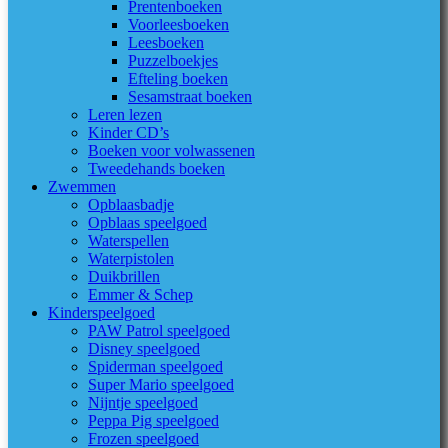
Prentenboeken
Voorleesboeken
Leesboeken
Puzzelboekjes
Efteling boeken
Sesamstraat boeken
Leren lezen
Kinder CD’s
Boeken voor volwassenen
Tweedehands boeken
Zwemmen
Opblaasbadje
Opblaas speelgoed
Waterspellen
Waterpistolen
Duikbrillen
Emmer & Schep
Kinderspeelgoed
PAW Patrol speelgoed
Disney speelgoed
Spiderman speelgoed
Super Mario speelgoed
Nijntje speelgoed
Peppa Pig speelgoed
Frozen speelgoed