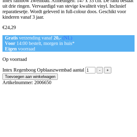
Intex rainbow zwembad. Afmetingen: 147 x 33 cm. De rand bestaat
uit drie ringen. Vervaardigd van stevige kwaliteit vinyl. Inclusief
reparatiesetje. Wordt geleverd in full-colour doos. Geschikt voor
kinderen vanaf 3 jaar.
€
24,29
Gratis
verzending vanaf
20,-
(NL)
Voor
14:00 bestelt, morgen in huis*
Eigen
voorraad
Op voorraad
Intex Regenboog Opblaaszwembad aantal
-
+
Toevoegen aan winkelwagen
Artikelnummer:
2006650