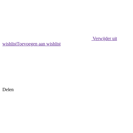
Verwijder uit
wishlist
Toevoegen aan wishlist
Delen