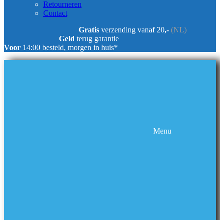
Retourneren
Contact
Gratis
verzending vanaf 20
,-
(NL)
Geld
terug garantie
Voor
14:00 besteld, morgen in huis*
Menu