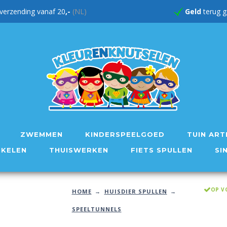
verzending vanaf 20
,-
(NL)
Geld
te
ZWEMMEN
KINDERSPEELGOED
TUIN ART
IKELEN
THUISWERKEN
FIETS SPULLEN
SI
OP V
HOME
HUISDIER SPULLEN
SPEELTUNNELS