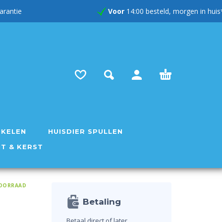
rug garantie
Voor
14:00 besteld, morgen in huis
IKELEN
HUISDIER SPULLEN
NT & KERST
OORRAAD
Betaling
Betaal direct of later.