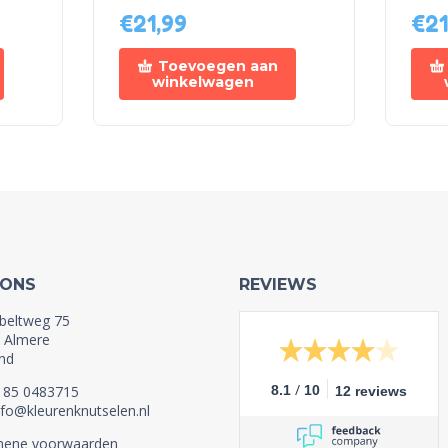
€
21,99
€
21
Toevoegen aan
winkelwagen
 ONS
REVIEWS
beltweg 75
 Almere
nd
/
1 85 0483715
8.1
10
12 reviews
nfo@kleurenknutselen.nl
mene voorwaarden