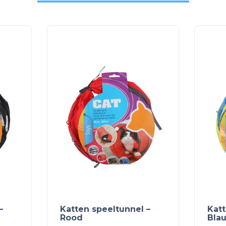
–
Katten speeltunnel –
Katt
Rood
Bla