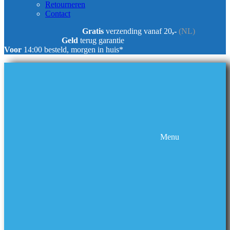
Retourneren
Contact
Gratis
verzending vanaf 20
,-
(NL)
Geld
terug garantie
Voor
14:00 besteld, morgen in huis*
Menu