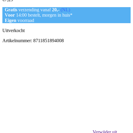
Gratis
verzending vanaf
20,-
(NL)
Voor
14:00 bestelt, morgen in huis*
Eigen
voorraad
Uitverkocht
Artikelnummer:
8711851894008
Verwijder uit