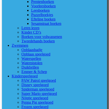
Prentenboeken
Voorleesboeken
Leesboeken
Puzzelboekjes
Efteling boeken
Sesamstraat boeken
Leren lezen
Kinder CD’s
Boeken voor volwassenen
Tweedehands boeken
Zwemmen
Opblaasbadje
Opblaas speelgoed
Waterspellen
Waterpistolen
Duikbrillen
Emmer & Schep
Kinderspeelgoed
PAW Patrol speelgoed
Disney speelgoed
Spiderman speelgoed
Super Mario speelgoed
Nijntje speelgoed
Peppa Pig speelgoed
Frozen speelgoed