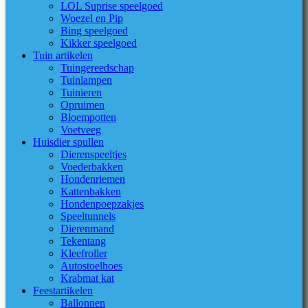
LOL Suprise speelgoed
Woezel en Pip
Bing speelgoed
Kikker speelgoed
Tuin artikelen
Tuingereedschap
Tuinlampen
Tuinieren
Opruimen
Bloempotten
Voetveeg
Huisdier spullen
Dierenspeeltjes
Voederbakken
Hondenriemen
Kattenbakken
Hondenpoepzakjes
Speeltunnels
Dierenmand
Tekentang
Kleefroller
Autostoelhoes
Krabmat kat
Feestartikelen
Ballonnen