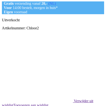
Gratis
verzending vanaf
20,-
(NL)
Voor
14:00 bestelt, morgen in huis*
Eigen
voorraad
Uitverkocht
Artikelnummer:
Chloor2
Verwijder uit
wishlist
Toevoegen aan wishlist