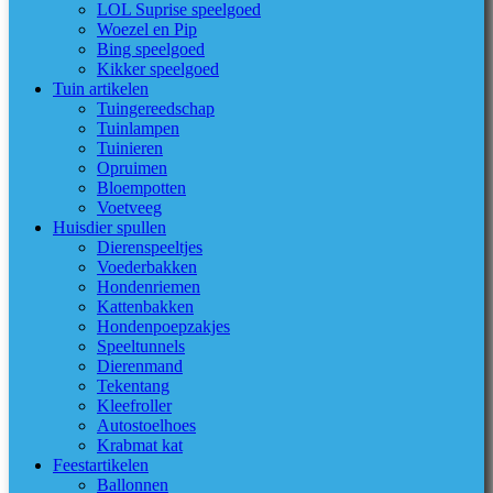
LOL Suprise speelgoed
Woezel en Pip
Bing speelgoed
Kikker speelgoed
Tuin artikelen
Tuingereedschap
Tuinlampen
Tuinieren
Opruimen
Bloempotten
Voetveeg
Huisdier spullen
Dierenspeeltjes
Voederbakken
Hondenriemen
Kattenbakken
Hondenpoepzakjes
Speeltunnels
Dierenmand
Tekentang
Kleefroller
Autostoelhoes
Krabmat kat
Feestartikelen
Ballonnen