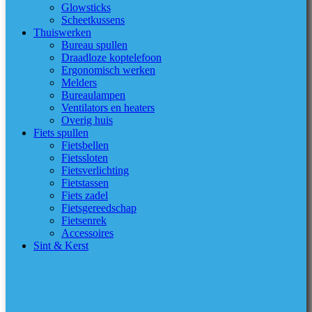
Glowsticks
Scheetkussens
Thuiswerken
Bureau spullen
Draadloze koptelefoon
Ergonomisch werken
Melders
Bureaulampen
Ventilators en heaters
Overig huis
Fiets spullen
Fietsbellen
Fietssloten
Fietsverlichting
Fietstassen
Fiets zadel
Fietsgereedschap
Fietsenrek
Accessoires
Sint & Kerst