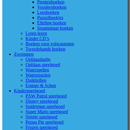
Prentenboeken
Voorleesboeken
Leesboeken
Puzzelboekjes
Efteling boeken
Sesamstraat boeken
Leren lezen
Kinder CD’s
Boeken voor volwassenen
Tweedehands boeken
Zwemmen
Opblaasbadje
Opblaas speelgoed
Waterspellen
Waterpistolen
Duikbrillen
Emmer & Schep
Kinderspeelgoed
PAW Patrol speelgoed
Disney speelgoed
Spiderman speelgoed
Super Mario speelgoed
Nijntje speelgoed
Peppa Pig speelgoed
Frozen speelgoed