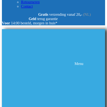
Retourneren
Contact
Gratis
verzending vanaf 20
,-
(NL)
Geld
terug garantie
Voor
14:00 besteld, morgen in huis*
Menu