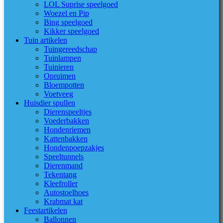
LOL Suprise speelgoed
Woezel en Pip
Bing speelgoed
Kikker speelgoed
Tuin artikelen
Tuingereedschap
Tuinlampen
Tuinieren
Opruimen
Bloempotten
Voetveeg
Huisdier spullen
Dierenspeeltjes
Voederbakken
Hondenriemen
Kattenbakken
Hondenpoepzakjes
Speeltunnels
Dierenmand
Tekentang
Kleefroller
Autostoelhoes
Krabmat kat
Feestartikelen
Ballonnen