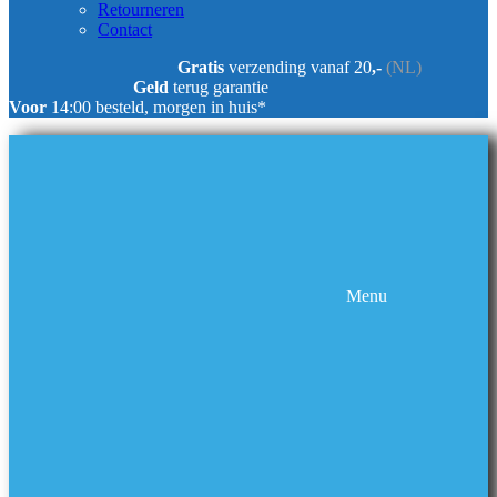
Retourneren
Contact
Gratis
verzending vanaf 20
,-
(NL)
Geld
terug garantie
Voor
14:00 besteld, morgen in huis*
Menu