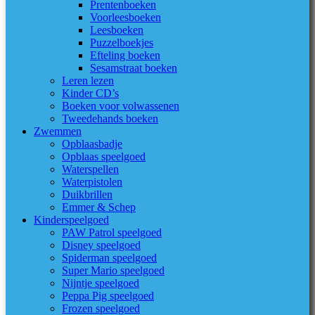
Prentenboeken
Voorleesboeken
Leesboeken
Puzzelboekjes
Efteling boeken
Sesamstraat boeken
Leren lezen
Kinder CD’s
Boeken voor volwassenen
Tweedehands boeken
Zwemmen
Opblaasbadje
Opblaas speelgoed
Waterspellen
Waterpistolen
Duikbrillen
Emmer & Schep
Kinderspeelgoed
PAW Patrol speelgoed
Disney speelgoed
Spiderman speelgoed
Super Mario speelgoed
Nijntje speelgoed
Peppa Pig speelgoed
Frozen speelgoed