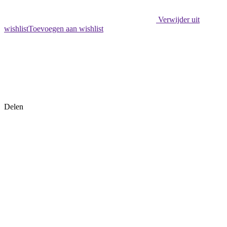
Verwijder uit
wishlist
Toevoegen aan wishlist
Delen