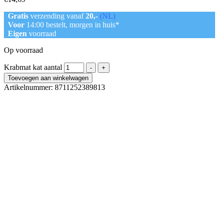
Gratis
verzending vanaf
20,-
(NL)
Voor
14:00 bestelt, morgen in huis*
Eigen
voorraad
Op voorraad
Krabmat kat aantal
-
+
Toevoegen aan winkelwagen
Artikelnummer:
8711252389813