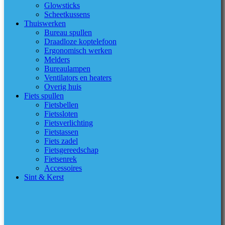
Glowsticks
Scheetkussens
Thuiswerken
Bureau spullen
Draadloze koptelefoon
Ergonomisch werken
Melders
Bureaulampen
Ventilators en heaters
Overig huis
Fiets spullen
Fietsbellen
Fietssloten
Fietsverlichting
Fietstassen
Fiets zadel
Fietsgereedschap
Fietsenrek
Accessoires
Sint & Kerst