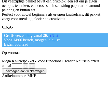
Dit veelzijdige pakket bevat een prikblok, een set om je eigen
octopus te maken, een cross stitch set, string paper art, diamond
painting en button art.
Perfect voor zowel beginners als ervaren knutselaars, dit pakket
zorgt voor urenlang plezier en creativiteit!
€
16,95
Gratis
verzending vanaf
20,-
(NL)
Voor
14:00 bestelt, morgen in huis*
Eigen
voorraad
Op voorraad
Mega Knutselpakket - Voor Eindeloos Creatief Knutselplezier!
aantal
-
+
Toevoegen aan winkelwagen
Artikelnummer:
MKP