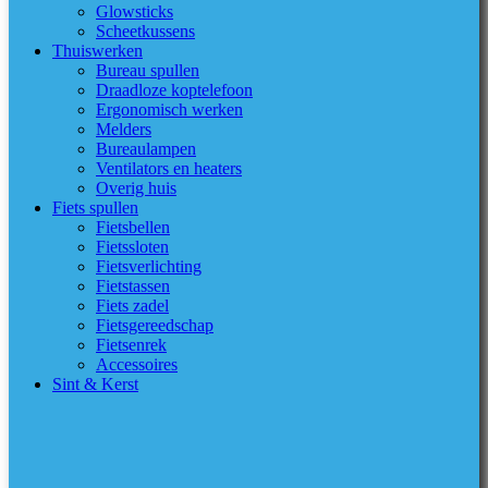
Glowsticks
Scheetkussens
Thuiswerken
Bureau spullen
Draadloze koptelefoon
Ergonomisch werken
Melders
Bureaulampen
Ventilators en heaters
Overig huis
Fiets spullen
Fietsbellen
Fietssloten
Fietsverlichting
Fietstassen
Fiets zadel
Fietsgereedschap
Fietsenrek
Accessoires
Sint & Kerst