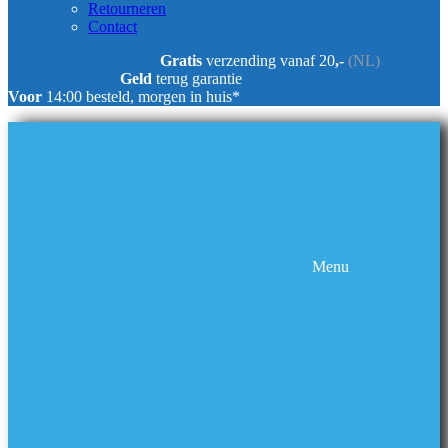
Retourneren
Contact
Gratis
verzending vanaf 20
,-
(NL)
Geld
terug garantie
Voor
14:00 besteld, morgen in huis*
Menu