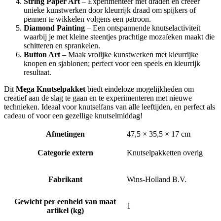
String Paper Art
– Experimenteer met draden en creëer
unieke kunstwerken door kleurrijk draad om spijkers of
pennen te wikkelen volgens een patroon.
Diamond Painting
– Een ontspannende knutselactiviteit
waarbij je met kleine steentjes prachtige mozaïeken maakt die
schitteren en sprankelen.
Button Art
– Maak vrolijke kunstwerken met kleurrijke
knopen en sjablonen; perfect voor een speels en kleurrijk
resultaat.
Dit
Mega Knutselpakket
biedt eindeloze mogelijkheden om
creatief aan de slag te gaan en te experimenteren met nieuwe
technieken. Ideaal voor knutselfans van alle leeftijden, en perfect als
cadeau of voor een gezellige knutselmiddag!
Afmetingen
47,5 × 35,5 × 17 cm
Categorie extern
Knutselpakketten overig
Fabrikant
Wins-Holland B.V.
Gewicht per eenheid van maat
1
artikel (kg)