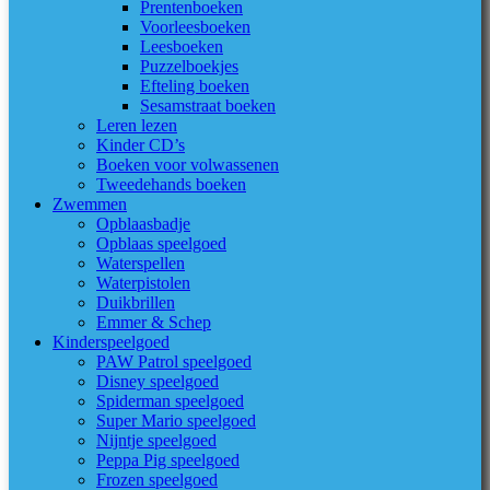
Prentenboeken
Voorleesboeken
Leesboeken
Puzzelboekjes
Efteling boeken
Sesamstraat boeken
Leren lezen
Kinder CD’s
Boeken voor volwassenen
Tweedehands boeken
Zwemmen
Opblaasbadje
Opblaas speelgoed
Waterspellen
Waterpistolen
Duikbrillen
Emmer & Schep
Kinderspeelgoed
PAW Patrol speelgoed
Disney speelgoed
Spiderman speelgoed
Super Mario speelgoed
Nijntje speelgoed
Peppa Pig speelgoed
Frozen speelgoed