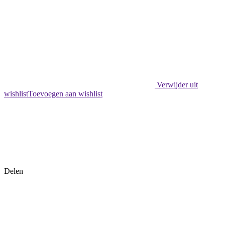
Verwijder uit
wishlist
Toevoegen aan wishlist
Delen