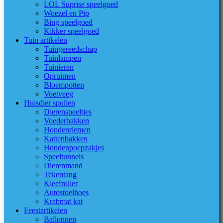
LOL Suprise speelgoed
Woezel en Pip
Bing speelgoed
Kikker speelgoed
Tuin artikelen
Tuingereedschap
Tuinlampen
Tuinieren
Opruimen
Bloempotten
Voetveeg
Huisdier spullen
Dierenspeeltjes
Voederbakken
Hondenriemen
Kattenbakken
Hondenpoepzakjes
Speeltunnels
Dierenmand
Tekentang
Kleefroller
Autostoelhoes
Krabmat kat
Feestartikelen
Ballonnen