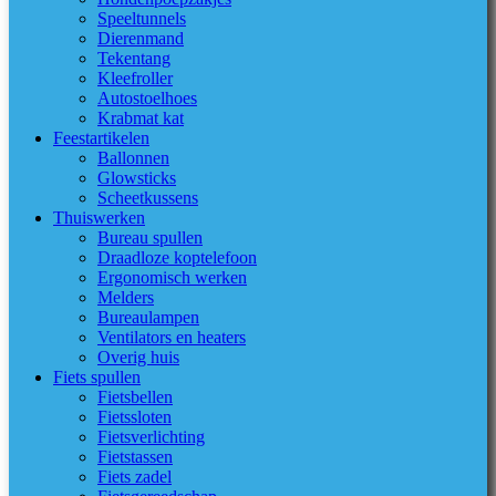
Speeltunnels
Dierenmand
Tekentang
Kleefroller
Autostoelhoes
Krabmat kat
Feestartikelen
Ballonnen
Glowsticks
Scheetkussens
Thuiswerken
Bureau spullen
Draadloze koptelefoon
Ergonomisch werken
Melders
Bureaulampen
Ventilators en heaters
Overig huis
Fiets spullen
Fietsbellen
Fietssloten
Fietsverlichting
Fietstassen
Fiets zadel