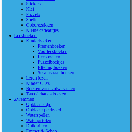
Stickers
Klei
Puzzels
Spellen
Opbergzakken
Kleine cadeautjes
Leesboeken
Kinderboeken
Prentenboeken
Voorleesboeken
Leesboeken
Puzzelboekjes
Efteling boeken
Sesamstraat boeken
Leren lezen
Kinder CD’s
Boeken voor volwassenen
Tweedehands boeken
Zwemmen
Opblaasbadje
Opblaas speelgoed
Waterspellen
Waterpistolen
Duikbrillen
Emmer & Schep