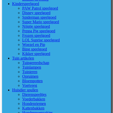
Kinderspeelgoed
PAW Patrol speelgoed
Disney speelgoed
Spiderman speelgoed
Super Mario speelgoed
Nijntje speelgoed
Peppa Pig speelgoed
Frozen speelgoed
LOL Suprise speelgoed
Woezel en Pip
Bing speelgoed
Kikker speelgoed
Tuin artikelen
Tuingereedschap
Tuinlampen
Tuinieren
Opruimen
Bloempotten
Voetveeg
Huisdier spullen
Dierenspeeltjes
Voederbakken
Hondenriemen
Kattenbakken
Hondenpoepzakjes