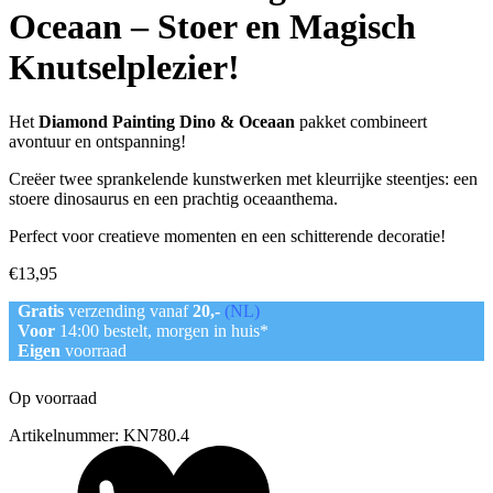
Oceaan – Stoer en Magisch
Knutselplezier!
Het
Diamond Painting Dino & Oceaan
pakket combineert
avontuur en ontspanning!
Creëer twee sprankelende kunstwerken met kleurrijke steentjes: een
stoere dinosaurus en een prachtig oceaanthema.
Perfect voor creatieve momenten en een schitterende decoratie!
€
13,95
Gratis
verzending vanaf
20,-
(NL)
Voor
14:00 bestelt, morgen in huis*
Eigen
voorraad
Op voorraad
Artikelnummer:
KN780.4