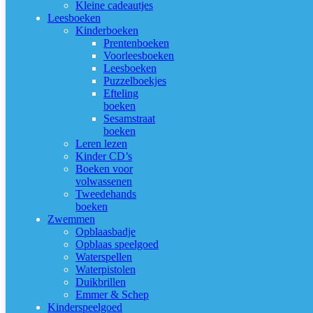
Kleine cadeautjes
Leesboeken
Kinderboeken
Prentenboeken
Voorleesboeken
Leesboeken
Puzzelboekjes
Efteling
boeken
Sesamstraat
boeken
Leren lezen
Kinder CD’s
Boeken voor
volwassenen
Tweedehands
boeken
Zwemmen
Opblaasbadje
Opblaas speelgoed
Waterspellen
Waterpistolen
Duikbrillen
Emmer & Schep
Kinderspeelgoed