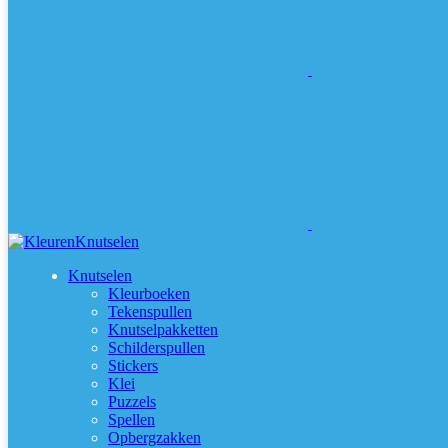
Knutselen
Kleurboeken
Tekenspullen
Knutselpakketten
Schilderspullen
Stickers
Klei
Puzzels
Spellen
Opbergzakken