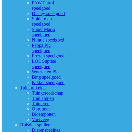
PAW Patrol
speelgoed
Disney speelgoed
Spiderman
speelgoed
Super Mario
speelgoed
Nijntje speelgoed
Peppa Pig
speelgoed
Frozen speelgoed
LOL Suprise
speelgoed
Woezel en Pip
Bing speelgoed
Kikker speelgoed
Tuin artikelen
Tuingereedschap
Tuinlampen
Tuinieren
Opruimen
Bloempotten
Voetveeg
Huisdier spullen
Dierenspeeltjes