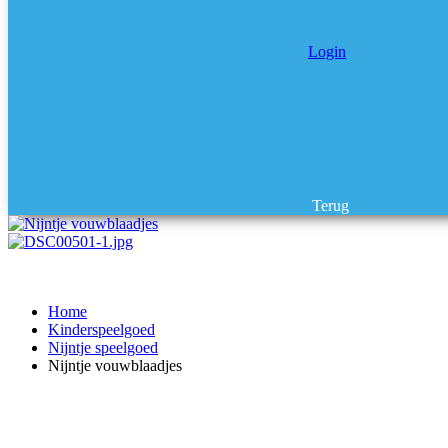
Login
Terug
Home
Kinderspeelgoed
Nijntje speelgoed
Nijntje vouwblaadjes