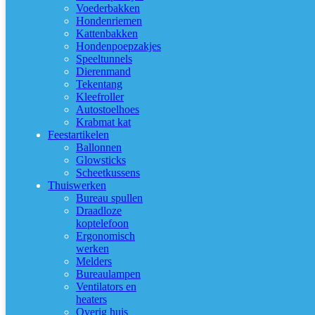
Voederbakken
Hondenriemen
Kattenbakken
Hondenpoepzakjes
Speeltunnels
Dierenmand
Tekentang
Kleefroller
Autostoelhoes
Krabmat kat
Feestartikelen
Ballonnen
Glowsticks
Scheetkussens
Thuiswerken
Bureau spullen
Draadloze
koptelefoon
Ergonomisch
werken
Melders
Bureaulampen
Ventilators en
heaters
Overig huis