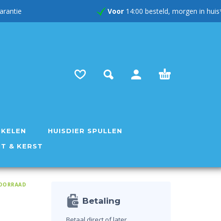
rug garantie
Voor
14:00 besteld, morgen in huis
IKELEN
HUISDIER SPULLEN
NT & KERST
OORRAAD
Betaling
Betaal direct of later.