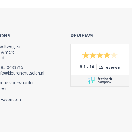
 ONS
REVIEWS
beltweg 75
 Almere
nd
/
1 85 0483715
8.1
10
12 reviews
nfo@kleurenknutselen.nl
mene voorwaarden
len
 Favorieten