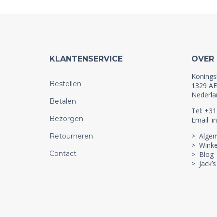
KLANTENSERVICE
OVER
Konings
Bestellen
1329 AE
Nederla
Betalen
Tel: +3
Bezorgen
Email: i
> Alge
Retourneren
> Winke
Contact
> Blog
> Jack’s