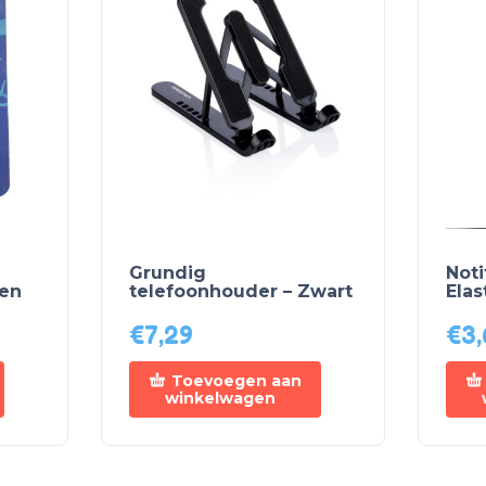
Grundig
Not
fen
telefoonhouder – Zwart
Elas
€
7,29
€
3,
Toevoegen aan
winkelwagen