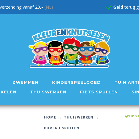
verzending vanaf 20
,-
(NL)
Geld
te
ZWEMMEN
KINDERSPEELGOED
TUIN ART
IKELEN
THUISWERKEN
FIETS SPULLEN
SI
OP V
HOME
THUISWERKEN
BUREAU SPULLEN