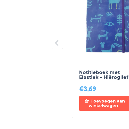
Notitieboek met
Elastiek – Hiëroglie
€
3,69
Toevoegen aan
winkelwagen