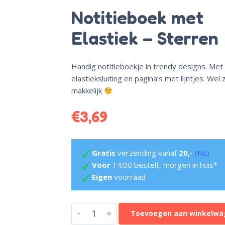
Notitieboek met
Elastiek – Sterren
Handig notitieboekje in trendy designs. Met
elastieksluiting en pagina’s met lijntjes. Wel 
makkelijk
€
3,69
Gratis
verzending vanaf
20,-
(NL)
Voor
14:00 bestelt, morgen in huis*
Eigen
voorraad
-
+
Toevoegen aan winkelwa