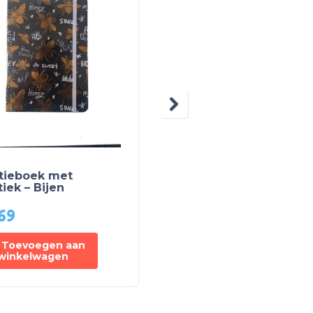
itieboek met
Grundig tablethouder
tiek – Bijen
Multi-position
69
€
18,29
Toevoegen aan
Toevoegen aan
winkelwagen
winkelwagen