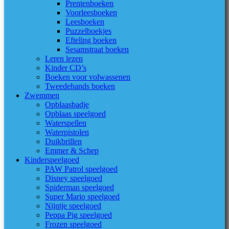
Prentenboeken
Voorleesboeken
Leesboeken
Puzzelboekjes
Efteling boeken
Sesamstraat boeken
Leren lezen
Kinder CD’s
Boeken voor volwassenen
Tweedehands boeken
Zwemmen
Opblaasbadje
Opblaas speelgoed
Waterspellen
Waterpistolen
Duikbrillen
Emmer & Schep
Kinderspeelgoed
PAW Patrol speelgoed
Disney speelgoed
Spiderman speelgoed
Super Mario speelgoed
Nijntje speelgoed
Peppa Pig speelgoed
Frozen speelgoed