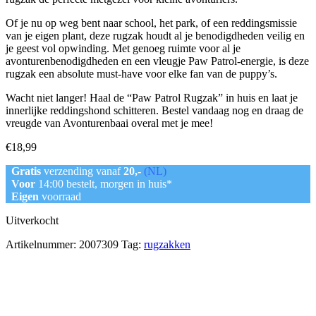
Of je nu op weg bent naar school, het park, of een reddingsmissie
van je eigen plant, deze rugzak houdt al je benodigdheden veilig en
je geest vol opwinding. Met genoeg ruimte voor al je
avonturenbenodigdheden en een vleugje Paw Patrol-energie, is deze
rugzak een absolute must-have voor elke fan van de puppy’s.
Wacht niet langer! Haal de “Paw Patrol Rugzak” in huis en laat je
innerlijke reddingshond schitteren. Bestel vandaag nog en draag de
vreugde van Avonturenbaai overal met je mee!
€
18,99
Gratis
verzending vanaf
20,-
(NL)
Voor
14:00 bestelt, morgen in huis*
Eigen
voorraad
Uitverkocht
Artikelnummer:
2007309
Tag:
rugzakken