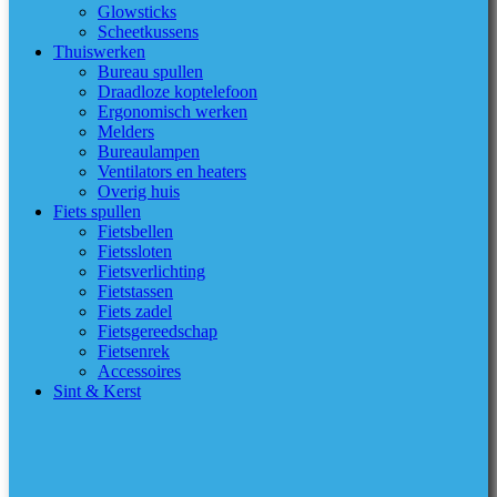
Glowsticks
Scheetkussens
Thuiswerken
Bureau spullen
Draadloze koptelefoon
Ergonomisch werken
Melders
Bureaulampen
Ventilators en heaters
Overig huis
Fiets spullen
Fietsbellen
Fietssloten
Fietsverlichting
Fietstassen
Fiets zadel
Fietsgereedschap
Fietsenrek
Accessoires
Sint & Kerst