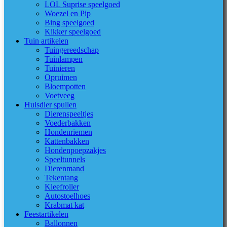
LOL Suprise speelgoed
Woezel en Pip
Bing speelgoed
Kikker speelgoed
Tuin artikelen
Tuingereedschap
Tuinlampen
Tuinieren
Opruimen
Bloempotten
Voetveeg
Huisdier spullen
Dierenspeeltjes
Voederbakken
Hondenriemen
Kattenbakken
Hondenpoepzakjes
Speeltunnels
Dierenmand
Tekentang
Kleefroller
Autostoelhoes
Krabmat kat
Feestartikelen
Ballonnen