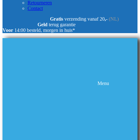
Retourneren
Contact
Gratis
verzending vanaf 20
,-
(NL)
Geld
terug garantie
Voor
14:00 besteld, morgen in huis*
Menu