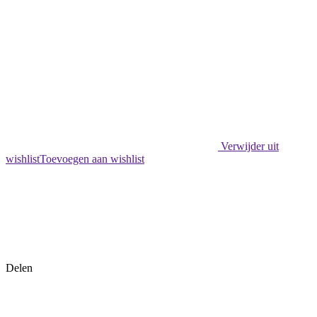
Verwijder uit
wishlist
Toevoegen aan wishlist
Delen