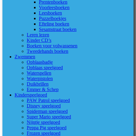
Prentenboeken
Voorleesboeken
Leesboeken
Puzzelboekjes
Efteling boeken
Sesamstraat boeken
Leren lezen
Kinder CD’s
Boeken voor volwassenen
Tweedehands boeken
Zwemmen
Opblaasbadje
Opblaas speelgoed
Waterspellen
Waterpistolen
Duikbrillen
Emmer & Schep
Kinderspeelgoed
PAW Patrol speelgoed
Disney speelgoed
Spiderman speelgoed
Super Mario speelgoed
Nijntje speelgoed
Peppa Pig speelgoed
Frozen speelgoed