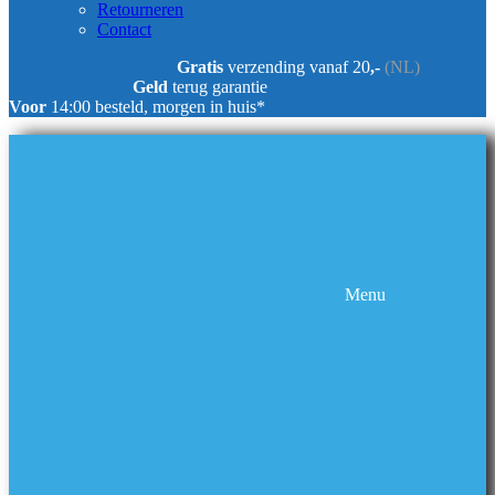
Retourneren
Contact
Gratis
verzending vanaf 20
,-
(NL)
Geld
terug garantie
Voor
14:00 besteld, morgen in huis*
Menu