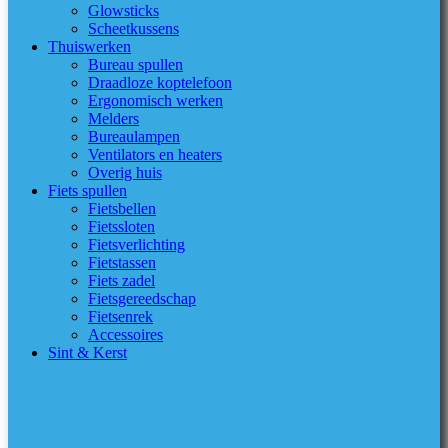
Glowsticks
Scheetkussens
Thuiswerken
Bureau spullen
Draadloze koptelefoon
Ergonomisch werken
Melders
Bureaulampen
Ventilators en heaters
Overig huis
Fiets spullen
Fietsbellen
Fietssloten
Fietsverlichting
Fietstassen
Fiets zadel
Fietsgereedschap
Fietsenrek
Accessoires
Sint & Kerst