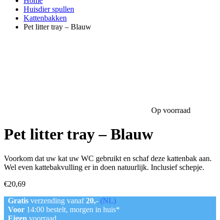
Home
Huisdier spullen
Kattenbakken
Pet litter tray – Blauw
Op voorraad
Pet litter tray – Blauw
Voorkom dat uw kat uw WC gebruikt en schaf deze kattenbak aan.
Wel even kattebakvulling er in doen natuurlijk. Inclusief schepje.
€
20,69
Gratis
verzending vanaf
20,-
(NL)
Voor
14:00 bestelt, morgen in huis*
Eigen
voorraad