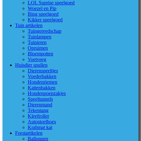
LOL Suprise speelgoed
Woezel en Pip
Bing speelgoed
Kikker speelgoed
Tuin artikelen
Tuingereedschap
Tuinlampen
Tuinieren
Opruimen
Bloempotten
Voetveeg
Huisdier spullen
Dierenspeeltjes
Voederbakken
Hondenriemen
Kattenbakken
Hondenpoepzakjes
Speeltunnels
Dierenmand
Tekentang
Kleefroller
Autostoelhoes
Krabmat kat
Feestartikelen
Ballonnen