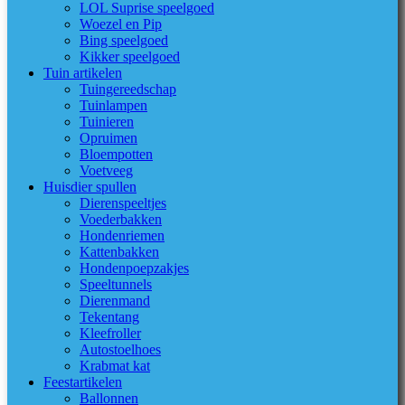
LOL Suprise speelgoed
Woezel en Pip
Bing speelgoed
Kikker speelgoed
Tuin artikelen
Tuingereedschap
Tuinlampen
Tuinieren
Opruimen
Bloempotten
Voetveeg
Huisdier spullen
Dierenspeeltjes
Voederbakken
Hondenriemen
Kattenbakken
Hondenpoepzakjes
Speeltunnels
Dierenmand
Tekentang
Kleefroller
Autostoelhoes
Krabmat kat
Feestartikelen
Ballonnen