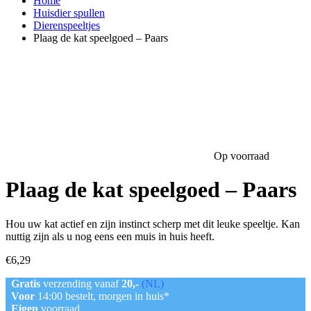
Home
Huisdier spullen
Dierenspeeltjes
Plaag de kat speelgoed – Paars
Op voorraad
Plaag de kat speelgoed – Paars
Hou uw kat actief en zijn instinct scherp met dit leuke speeltje. Kan
nuttig zijn als u nog eens een muis in huis heeft.
€
6,29
Gratis
verzending vanaf
20,-
(NL)
Voor
14:00 bestelt, morgen in huis*
Eigen
voorraad