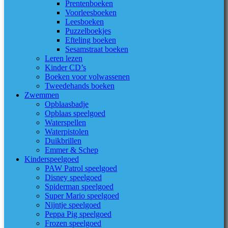
Prentenboeken
Voorleesboeken
Leesboeken
Puzzelboekjes
Efteling boeken
Sesamstraat boeken
Leren lezen
Kinder CD’s
Boeken voor volwassenen
Tweedehands boeken
Zwemmen
Opblaasbadje
Opblaas speelgoed
Waterspellen
Waterpistolen
Duikbrillen
Emmer & Schep
Kinderspeelgoed
PAW Patrol speelgoed
Disney speelgoed
Spiderman speelgoed
Super Mario speelgoed
Nijntje speelgoed
Peppa Pig speelgoed
Frozen speelgoed