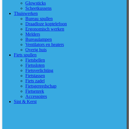
Glowsticks
Scheetkussens
Thuiswerken
Bureau spullen
Draadloze koptelefoon
Ergonomisch werken
Melders
Bureaulampen
Ventilators en heaters
Overig huis
Fiets spullen
Fietsbellen
Fietssloten
Fietsverlichting
Fietstassen
Fiets zadel
Fietsgereedschap
Fietsenrek
Accessoires
Sint & Kerst