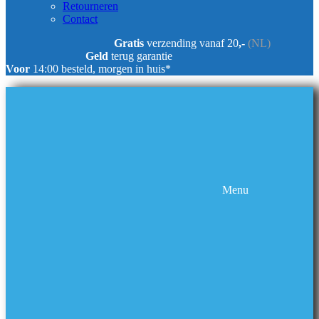
Retourneren
Contact
Gratis
verzending vanaf 20
,-
(NL)
Geld
terug garantie
Voor
14:00 besteld, morgen in huis*
Menu