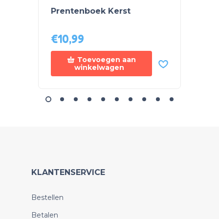
Prentenboek Kerst
Doebo
€
10,99
€
12,
Toevoegen aan
winkelwagen
KLANTENSERVICE
Bestellen
Betalen