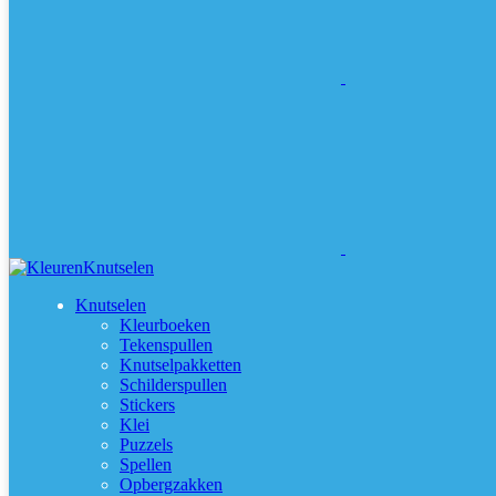
Knutselen
Kleurboeken
Tekenspullen
Knutselpakketten
Schilderspullen
Stickers
Klei
Puzzels
Spellen
Opbergzakken