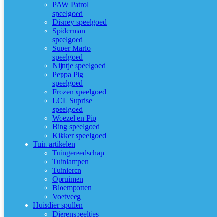
PAW Patrol
speelgoed
Disney speelgoed
Spiderman
speelgoed
Super Mario
speelgoed
Nijntje speelgoed
Peppa Pig
speelgoed
Frozen speelgoed
LOL Suprise
speelgoed
Woezel en Pip
Bing speelgoed
Kikker speelgoed
Tuin artikelen
Tuingereedschap
Tuinlampen
Tuinieren
Opruimen
Bloempotten
Voetveeg
Huisdier spullen
Dierenspeeltjes