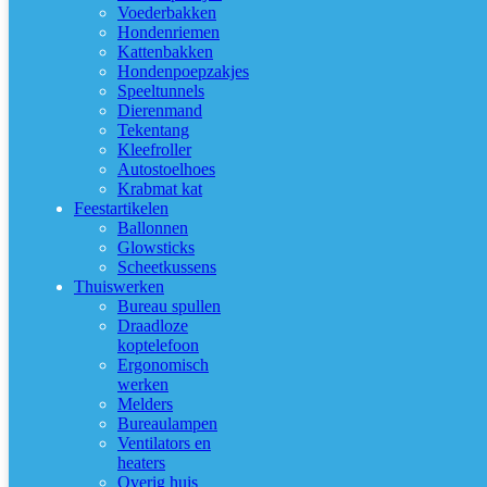
Voederbakken
Hondenriemen
Kattenbakken
Hondenpoepzakjes
Speeltunnels
Dierenmand
Tekentang
Kleefroller
Autostoelhoes
Krabmat kat
Feestartikelen
Ballonnen
Glowsticks
Scheetkussens
Thuiswerken
Bureau spullen
Draadloze
koptelefoon
Ergonomisch
werken
Melders
Bureaulampen
Ventilators en
heaters
Overig huis