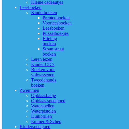
Kleine cadeautjes
Leesboeken
Kinderboeken
Prentenboeken
Voorleesboeken
Leesboeken
Puzzelboekjes
Efteling
boeken
Sesamstraat
boeken
Leren lezen
Kinder CD’s
Boeken voor
volwassenen
Tweedehands
boeken
Zwemmen
Opblaasbadje
Opblaas speelgoed
Waterspellen
Waterpistolen
Duikbrillen
Emmer & Schep
Kinderspeelgoed