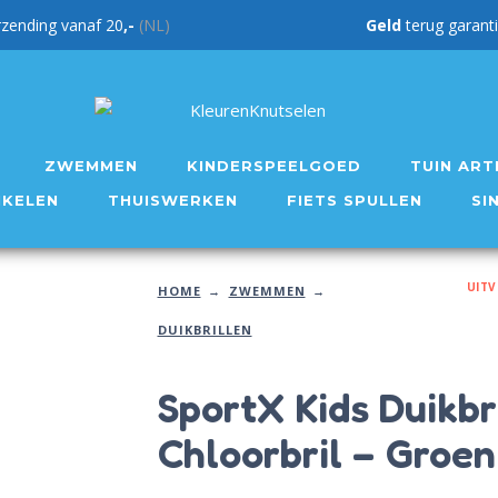
rzending vanaf 20
,-
(NL)
Geld
teru
ZWEMMEN
KINDERSPEELGOED
TUIN ART
IKELEN
THUISWERKEN
FIETS SPULLEN
SI
UIT
HOME
ZWEMMEN
DUIKBRILLEN
SportX Kids Duikbri
Chloorbril – Groen