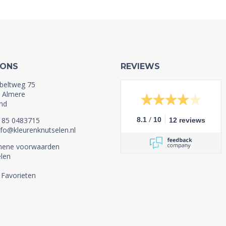
 ONS
REVIEWS
beltweg 75
 Almere
nd
/
1 85 0483715
8.1
10
12 reviews
nfo@kleurenknutselen.nl
mene voorwaarden
len
 Favorieten