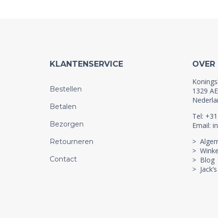
KLANTENSERVICE
OVER
Konings
Bestellen
1329 AE
Nederla
Betalen
Tel: +3
Bezorgen
Email: i
> Alge
Retourneren
> Winke
Contact
> Blog
> Jack’s