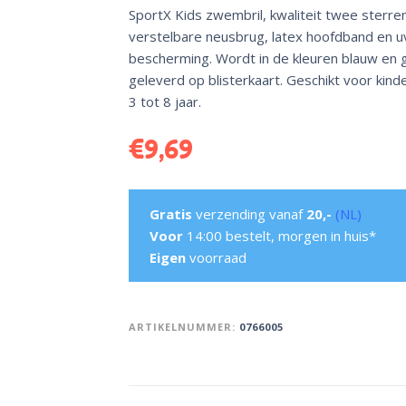
SportX Kids zwembril, kwaliteit twee sterre
verstelbare neusbrug, latex hoofdband en u
bescherming. Wordt in de kleuren blauw en 
geleverd op blisterkaart. Geschikt voor kind
3 tot 8 jaar.
€
9,69
Gratis
verzending vanaf
20,-
(NL)
Voor
14:00 bestelt, morgen in huis*
Eigen
voorraad
ARTIKELNUMMER:
0766005