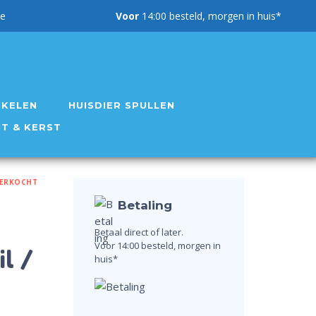
g garantie
Voor
14:00 besteld, morgen in huis*
IKELEN
HUISDIER SPULLEN
NT & KERST
VERKOCHT
Betaling
Betaal direct of later.
Voor 14:00 besteld, morgen in
l /
huis*