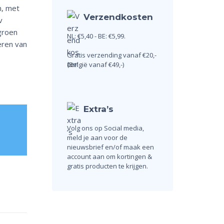
n, met
Verzendkosten
v
groen
NL: €5,40 - BE: €5,99.
eren van
Gratis verzending vanaf €20,-
(België vanaf €49,-)
Extra’s
Volg ons op Social media,
meld je aan voor de
nieuwsbrief en/of maak een
account aan om kortingen &
gratis producten te krijgen.