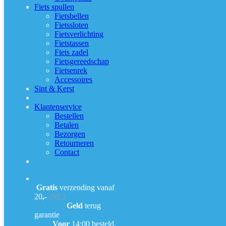
Fiets spullen
Fietsbellen
Fietssloten
Fietsverlichting
Fietstassen
Fiets zadel
Fietsgereedschap
Fietsenrek
Accessoires
Sint & Kerst
Klantenservice
Bestellen
Betalen
Bezorgen
Retourneren
Contact
Gratis
verzending vanaf
20
,-
(NL)
Geld
terug
garantie
Voor
14:00 besteld,