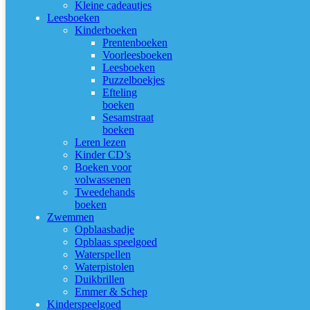
Kleine cadeautjes
Leesboeken
Kinderboeken
Prentenboeken
Voorleesboeken
Leesboeken
Puzzelboekjes
Efteling
boeken
Sesamstraat
boeken
Leren lezen
Kinder CD’s
Boeken voor
volwassenen
Tweedehands
boeken
Zwemmen
Opblaasbadje
Opblaas speelgoed
Waterspellen
Waterpistolen
Duikbrillen
Emmer & Schep
Kinderspeelgoed