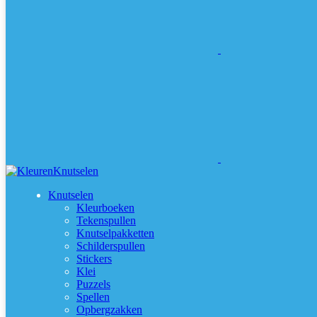
Knutselen
Kleurboeken
Tekenspullen
Knutselpakketten
Schilderspullen
Stickers
Klei
Puzzels
Spellen
Opbergzakken