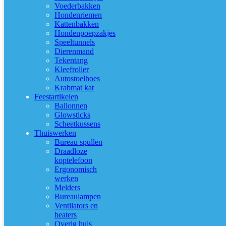
Voederbakken
Hondenriemen
Kattenbakken
Hondenpoepzakjes
Speeltunnels
Dierenmand
Tekentang
Kleefroller
Autostoelhoes
Krabmat kat
Feestartikelen
Ballonnen
Glowsticks
Scheetkussens
Thuiswerken
Bureau spullen
Draadloze
koptelefoon
Ergonomisch
werken
Melders
Bureaulampen
Ventilators en
heaters
Overig huis