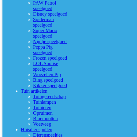
PAW Patrol
speelgoed
Disney speelgoed
Spiderman
speelgoed
Super Mario
speelgoed
Nijntje speelgoed
Peppa Pig
speelgoed
Frozen speelgoed
LOL Suprise
speelgoed
Woezel en Pip
Bing speelgoed
Kikker speelgoed
Tuin artikelen
Tuingereedschap
Tuinlampen
Tuinieren
Opruimen
Bloempotten
Voetveeg
Huisdier spullen
Dierenspeeltjes