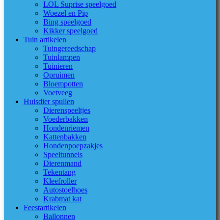
LOL Suprise speelgoed
Woezel en Pip
Bing speelgoed
Kikker speelgoed
Tuin artikelen
Tuingereedschap
Tuinlampen
Tuinieren
Opruimen
Bloempotten
Voetveeg
Huisdier spullen
Dierenspeeltjes
Voederbakken
Hondenriemen
Kattenbakken
Hondenpoepzakjes
Speeltunnels
Dierenmand
Tekentang
Kleefroller
Autostoelhoes
Krabmat kat
Feestartikelen
Ballonnen