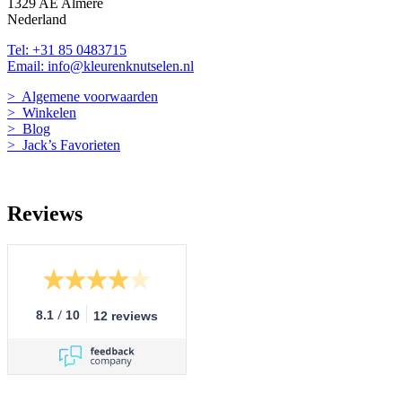
1329 AE Almere
Nederland
Tel: +31 85 0483715
Email: info@kleurenknutselen.nl
> Algemene voorwaarden
> Winkelen
> Blog
> Jack’s Favorieten
Reviews
/
8.1
10
12 reviews