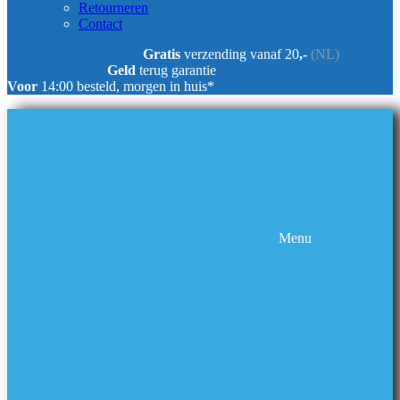
Retourneren
Contact
Gratis
verzending vanaf 20
,-
(NL)
Geld
terug garantie
Voor
14:00 besteld, morgen in huis*
Menu