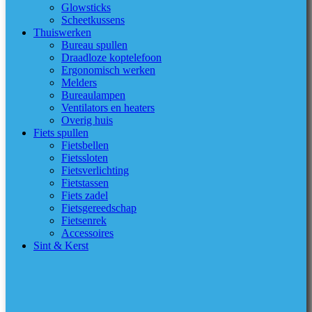
Glowsticks
Scheetkussens
Thuiswerken
Bureau spullen
Draadloze koptelefoon
Ergonomisch werken
Melders
Bureaulampen
Ventilators en heaters
Overig huis
Fiets spullen
Fietsbellen
Fietssloten
Fietsverlichting
Fietstassen
Fiets zadel
Fietsgereedschap
Fietsenrek
Accessoires
Sint & Kerst