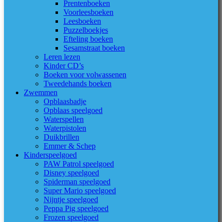
Prentenboeken
Voorleesboeken
Leesboeken
Puzzelboekjes
Efteling boeken
Sesamstraat boeken
Leren lezen
Kinder CD’s
Boeken voor volwassenen
Tweedehands boeken
Zwemmen
Opblaasbadje
Opblaas speelgoed
Waterspellen
Waterpistolen
Duikbrillen
Emmer & Schep
Kinderspeelgoed
PAW Patrol speelgoed
Disney speelgoed
Spiderman speelgoed
Super Mario speelgoed
Nijntje speelgoed
Peppa Pig speelgoed
Frozen speelgoed