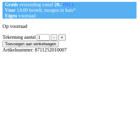
Gratis
verzending vanaf
20,-
(NL)
Voor
14:00 bestelt, morgen in huis*
Eigen
voorraad
Op voorraad
Tekentang aantal
-
+
Toevoegen aan winkelwagen
Artikelnummer:
8711252010007