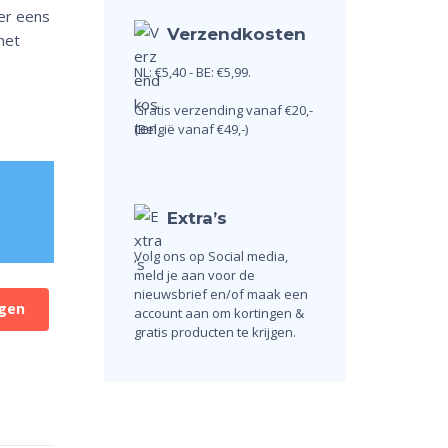
er eens
Verzendkosten
met
NL: €5,40 - BE: €5,99.
Gratis verzending vanaf €20,-
(België vanaf €49,-)
Extra’s
Volg ons op Social media,
meld je aan voor de
nieuwsbrief en/of maak een
gen
account aan om kortingen &
gratis producten te krijgen.