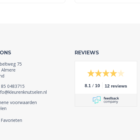
 ONS
REVIEWS
beltweg 75
 Almere
nd
/
1 85 0483715
8.1
10
12 reviews
nfo@kleurenknutselen.nl
mene voorwaarden
len
 Favorieten