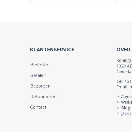
KLANTENSERVICE
OVER
Konings
Bestellen
1329 AE
Nederla
Betalen
Tel: +3
Bezorgen
Email: i
> Alge
Retourneren
> Winke
Contact
> Blog
> Jack’s