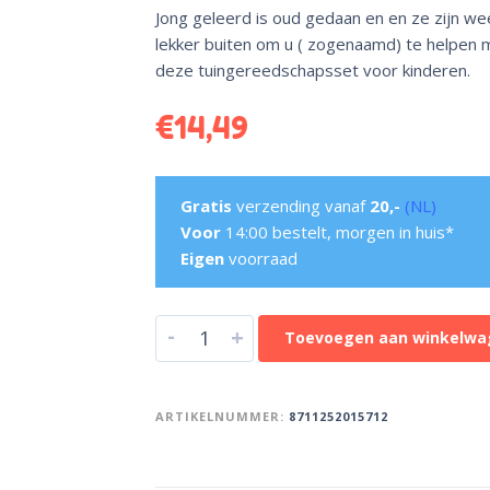
Jong geleerd is oud gedaan en en ze zijn we
lekker buiten om u ( zogenaamd) te helpen 
deze tuingereedschapsset voor kinderen.
€
14,49
Gratis
verzending vanaf
20,-
(NL)
Voor
14:00 bestelt, morgen in huis*
Eigen
voorraad
-
+
Toevoegen aan winkelwa
ARTIKELNUMMER:
8711252015712