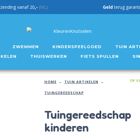
rzending vanaf 20
,-
(NL)
Geld
teru
ZWEMMEN
KINDERSPEELGOED
TUIN ART
IKELEN
THUISWERKEN
FIETS SPULLEN
SI
OP V
HOME
TUIN ARTIKELEN
TUINGEREEDSCHAP
Tuingereedschap
kinderen