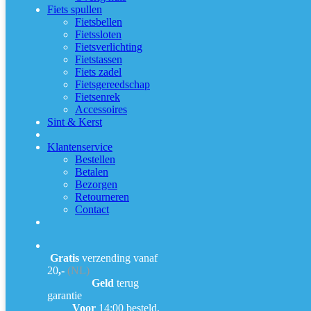
Fiets spullen
Fietsbellen
Fietssloten
Fietsverlichting
Fietstassen
Fiets zadel
Fietsgereedschap
Fietsenrek
Accessoires
Sint & Kerst
Klantenservice
Bestellen
Betalen
Bezorgen
Retourneren
Contact
Gratis
verzending vanaf
20
,-
(NL)
Geld
terug
garantie
Voor
14:00 besteld,