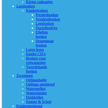
Kleine cadeautjes
Leesboeken
Kinderboeken
Prentenboeken
Voorleesboeken
Leesboeken
Puzzelboekjes
Efteling
boeken
Sesamstraat
boeken
Leren lezen
Kinder CD’s
Boeken voor
volwassenen
Tweedehands
boeken
Zwemmen
Opblaasbadje
Opblaas speelgoed
Waterspellen
Waterpistolen
Duikbrillen
Emmer & Schep
Kinderspeelgoed