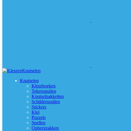
Knutselen
Kleurboeken
Tekenspullen
Knutselpakketten
Schilderspullen
Stickers
Klei
Puzzels
Spellen
Opbergzakken