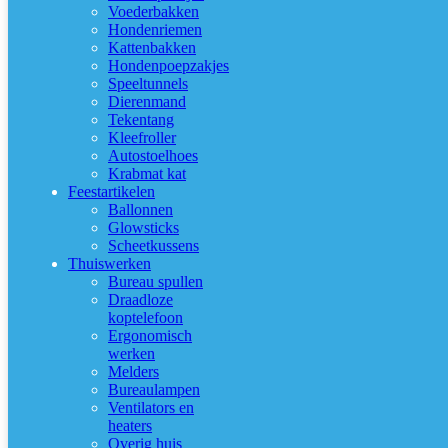
Voederbakken
Hondenriemen
Kattenbakken
Hondenpoepzakjes
Speeltunnels
Dierenmand
Tekentang
Kleefroller
Autostoelhoes
Krabmat kat
Feestartikelen
Ballonnen
Glowsticks
Scheetkussens
Thuiswerken
Bureau spullen
Draadloze
koptelefoon
Ergonomisch
werken
Melders
Bureaulampen
Ventilators en
heaters
Overig huis