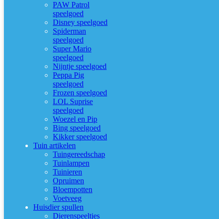
PAW Patrol
speelgoed
Disney speelgoed
Spiderman
speelgoed
Super Mario
speelgoed
Nijntje speelgoed
Peppa Pig
speelgoed
Frozen speelgoed
LOL Suprise
speelgoed
Woezel en Pip
Bing speelgoed
Kikker speelgoed
Tuin artikelen
Tuingereedschap
Tuinlampen
Tuinieren
Opruimen
Bloempotten
Voetveeg
Huisdier spullen
Dierenspeeltjes