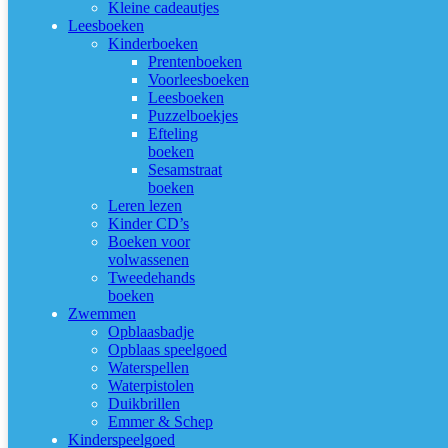
Kleine cadeautjes
Leesboeken
Kinderboeken
Prentenboeken
Voorleesboeken
Leesboeken
Puzzelboekjes
Efteling
boeken
Sesamstraat
boeken
Leren lezen
Kinder CD’s
Boeken voor
volwassenen
Tweedehands
boeken
Zwemmen
Opblaasbadje
Opblaas speelgoed
Waterspellen
Waterpistolen
Duikbrillen
Emmer & Schep
Kinderspeelgoed