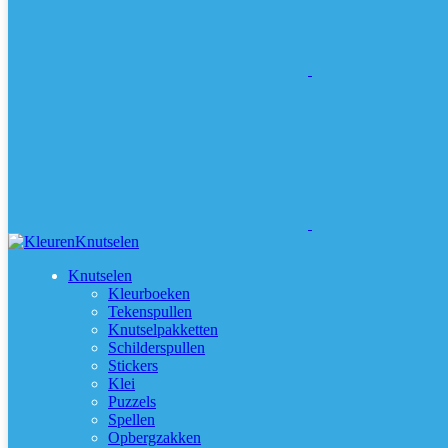
Knutselen
Kleurboeken
Tekenspullen
Knutselpakketten
Schilderspullen
Stickers
Klei
Puzzels
Spellen
Opbergzakken