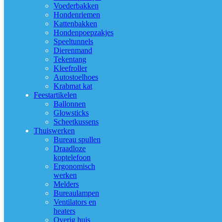
Voederbakken
Hondenriemen
Kattenbakken
Hondenpoepzakjes
Speeltunnels
Dierenmand
Tekentang
Kleefroller
Autostoelhoes
Krabmat kat
Feestartikelen
Ballonnen
Glowsticks
Scheetkussens
Thuiswerken
Bureau spullen
Draadloze
koptelefoon
Ergonomisch
werken
Melders
Bureaulampen
Ventilators en
heaters
Overig huis