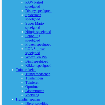
PAW Patrol
speelgoed
Disney speelgoed
Spiderman
speelgoed
Super Mario
speelgoed
Nijntje speelgoed
Peppa Pig
speelgoed
Frozen speelgoed
LOL Suprise
speelgoed
Woezel en Pip
Bing speelgoed
Kikker speelgoed
Tuin artikelen
Tuingereedschap
Tuinlampen
Tuinieren
Opruimen
Bloempotten
Voetveeg
Huisdier spullen
Dierenspeeltjes