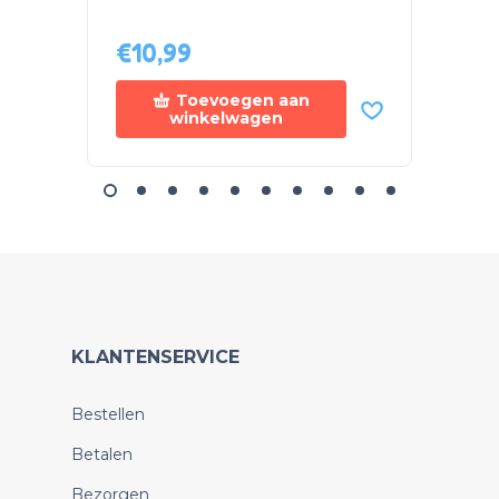
€
10,99
€
10,
Toevoegen aan
winkelwagen
KLANTENSERVICE
Bestellen
Betalen
Bezorgen