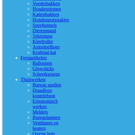
Voederbakken
Hondenriemen
Kattenbakken
Hondenpoepzakjes
Speeltunnels
Dierenmand
Tekentang
Kleefroller
Autostoelhoes
Krabmat kat
Feestartikelen
Ballonnen
Glowsticks
Scheetkussens
Thuiswerken
Bureau spullen
Draadloze
koptelefoon
Ergonomisch
werken
Melders
Bureaulampen
Ventilators en
heaters
Overig huis