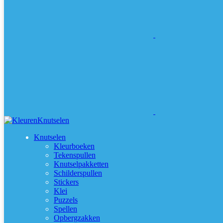
Knutselen
Kleurboeken
Tekenspullen
Knutselpakketten
Schilderspullen
Stickers
Klei
Puzzels
Spellen
Opbergzakken