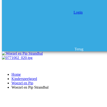
Login
Terug
Home
Kinderspeelgoed
Woezel en Pip
Woezel en Pip Strandbal