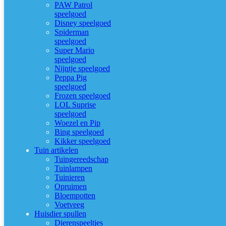
PAW Patrol
speelgoed
Disney speelgoed
Spiderman
speelgoed
Super Mario
speelgoed
Nijntje speelgoed
Peppa Pig
speelgoed
Frozen speelgoed
LOL Suprise
speelgoed
Woezel en Pip
Bing speelgoed
Kikker speelgoed
Tuin artikelen
Tuingereedschap
Tuinlampen
Tuinieren
Opruimen
Bloempotten
Voetveeg
Huisdier spullen
Dierenspeeltjes