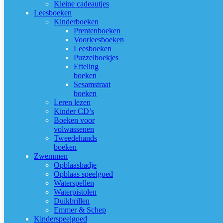
Kleine cadeautjes
Leesboeken
Kinderboeken
Prentenboeken
Voorleesboeken
Leesboeken
Puzzelboekjes
Efteling
boeken
Sesamstraat
boeken
Leren lezen
Kinder CD’s
Boeken voor
volwassenen
Tweedehands
boeken
Zwemmen
Opblaasbadje
Opblaas speelgoed
Waterspellen
Waterpistolen
Duikbrillen
Emmer & Schep
Kinderspeelgoed