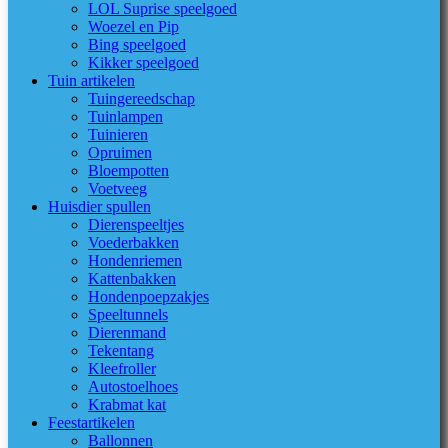
LOL Suprise speelgoed
Woezel en Pip
Bing speelgoed
Kikker speelgoed
Tuin artikelen
Tuingereedschap
Tuinlampen
Tuinieren
Opruimen
Bloempotten
Voetveeg
Huisdier spullen
Dierenspeeltjes
Voederbakken
Hondenriemen
Kattenbakken
Hondenpoepzakjes
Speeltunnels
Dierenmand
Tekentang
Kleefroller
Autostoelhoes
Krabmat kat
Feestartikelen
Ballonnen