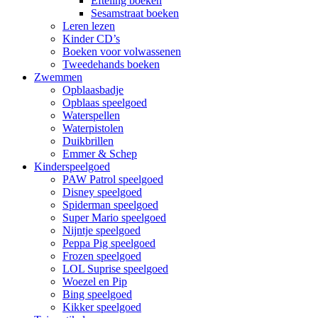
Efteling boeken
Sesamstraat boeken
Leren lezen
Kinder CD’s
Boeken voor volwassenen
Tweedehands boeken
Zwemmen
Opblaasbadje
Opblaas speelgoed
Waterspellen
Waterpistolen
Duikbrillen
Emmer & Schep
Kinderspeelgoed
PAW Patrol speelgoed
Disney speelgoed
Spiderman speelgoed
Super Mario speelgoed
Nijntje speelgoed
Peppa Pig speelgoed
Frozen speelgoed
LOL Suprise speelgoed
Woezel en Pip
Bing speelgoed
Kikker speelgoed