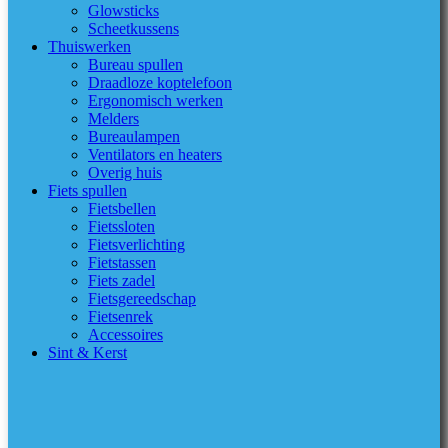
Glowsticks
Scheetkussens
Thuiswerken
Bureau spullen
Draadloze koptelefoon
Ergonomisch werken
Melders
Bureaulampen
Ventilators en heaters
Overig huis
Fiets spullen
Fietsbellen
Fietssloten
Fietsverlichting
Fietstassen
Fiets zadel
Fietsgereedschap
Fietsenrek
Accessoires
Sint & Kerst