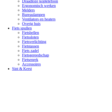
Draadloze koptelefoon
Ergonomisch werken
Melders
Bureaulampen
Ventilators en heaters
Overig huis
Fiets spullen
Fietsbellen
Fietssloten
Fietsverlichting
Fietstassen
Fiets zadel
Fietsgereedschap
Fietsenrek
Accessoires
Sint & Kerst