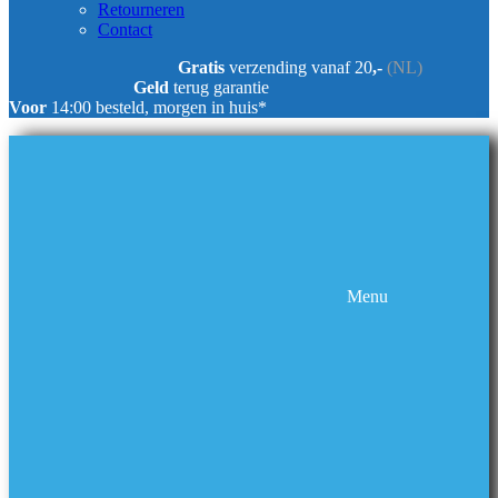
Retourneren
Contact
Gratis
verzending vanaf 20
,-
(NL)
Geld
terug garantie
Voor
14:00 besteld, morgen in huis*
Menu