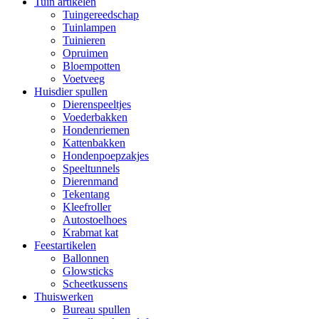
Tuin artikelen
Tuingereedschap
Tuinlampen
Tuinieren
Opruimen
Bloempotten
Voetveeg
Huisdier spullen
Dierenspeeltjes
Voederbakken
Hondenriemen
Kattenbakken
Hondenpoepzakjes
Speeltunnels
Dierenmand
Tekentang
Kleefroller
Autostoelhoes
Krabmat kat
Feestartikelen
Ballonnen
Glowsticks
Scheetkussens
Thuiswerken
Bureau spullen