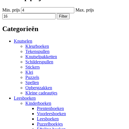
Min. prijs
Max. prijs
Filter
Categorieën
Knutselen
Kleurboeken
Tekenspullen
Knutselpakketten
Schilderspullen
Stickers
Klei
Puzzels
Spellen
Opbergzakken
Kleine cadeautjes
Leesboeken
Kinderboeken
Prentenboeken
Voorleesboeken
Leesboeken
Puzzelboekjes