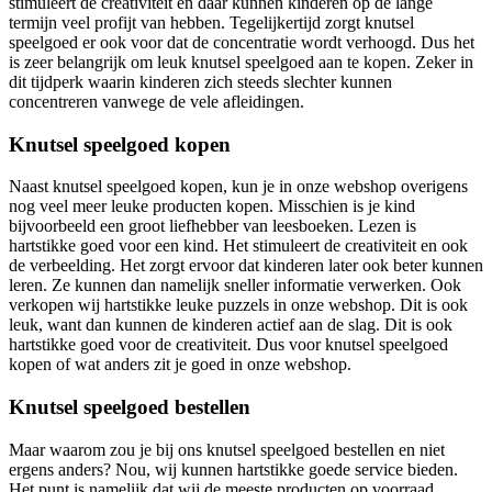
stimuleert de creativiteit en daar kunnen kinderen op de lange
termijn veel profijt van hebben. Tegelijkertijd zorgt knutsel
speelgoed er ook voor dat de concentratie wordt verhoogd. Dus het
is zeer belangrijk om leuk knutsel speelgoed aan te kopen. Zeker in
dit tijdperk waarin kinderen zich steeds slechter kunnen
concentreren vanwege de vele afleidingen.
Knutsel speelgoed kopen
Naast knutsel speelgoed kopen, kun je in onze webshop overigens
nog veel meer leuke producten kopen. Misschien is je kind
bijvoorbeeld een groot liefhebber van leesboeken. Lezen is
hartstikke goed voor een kind. Het stimuleert de creativiteit en ook
de verbeelding. Het zorgt ervoor dat kinderen later ook beter kunnen
leren. Ze kunnen dan namelijk sneller informatie verwerken. Ook
verkopen wij hartstikke leuke puzzels in onze webshop. Dit is ook
leuk, want dan kunnen de kinderen actief aan de slag. Dit is ook
hartstikke goed voor de creativiteit. Dus voor knutsel speelgoed
kopen of wat anders zit je goed in onze webshop.
Knutsel speelgoed bestellen
Maar waarom zou je bij ons knutsel speelgoed bestellen en niet
ergens anders? Nou, wij kunnen hartstikke goede service bieden.
Het punt is namelijk dat wij de meeste producten op voorraad