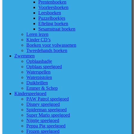
Prentenboeken
Voorleesboeken
Leesboeken
Puzzelboekjes
Efteling boeken
Sesamstraat boeken
Leren lezen
Kinder CD’s
Boeken voor volwassenen
Tweedehands boeken
Zwemmen
Opblaasbadje
Opblaas speelgoed
Waterspellen
Waterpistolen
Duikbrillen
Emmer & Schep
Kinderspeelgoed
PAW Patrol speelgoed
Disney speelgoed
Spiderman speelgoed
Super Mario speelgoed
Nijntje speelgoed
Peppa Pig speelgoed
Frozen speelgoed