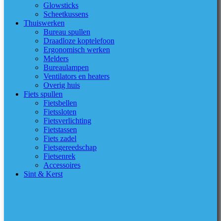
Glowsticks
Scheetkussens
Thuiswerken
Bureau spullen
Draadloze koptelefoon
Ergonomisch werken
Melders
Bureaulampen
Ventilators en heaters
Overig huis
Fiets spullen
Fietsbellen
Fietssloten
Fietsverlichting
Fietstassen
Fiets zadel
Fietsgereedschap
Fietsenrek
Accessoires
Sint & Kerst