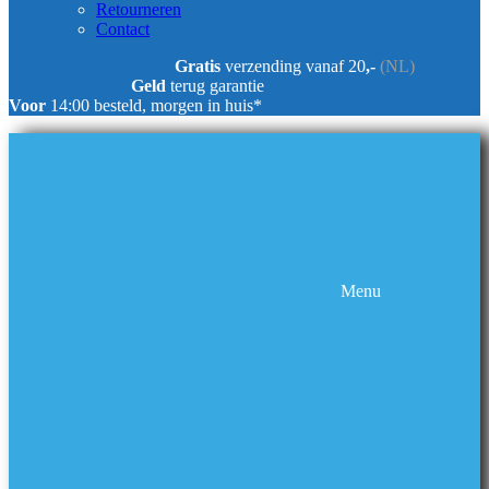
Retourneren
Contact
Gratis
verzending vanaf 20
,-
(NL)
Geld
terug garantie
Voor
14:00 besteld, morgen in huis*
Menu