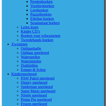
Prentenboeken
Voorleesboeken
Leesboeken
Puzzelboekjes
Efteling boeken
Sesamstraat boeken
Leren lezen
Kinder CD’s
Boeken voor volwassenen
Tweedehands boeken
Zwemmen
Opblaasbadje
Opblaas speelgoed
Waterspellen
Waterpistolen
Duikbrillen
Emmer & Schep
Kinderspeelgoed
PAW Patrol speelgoed
Disney speelgoed
Spiderman speelgoed
Super Mario speelgoed
Nijntje speelgoed
Peppa Pig speelgoed
Frozen speelgoed