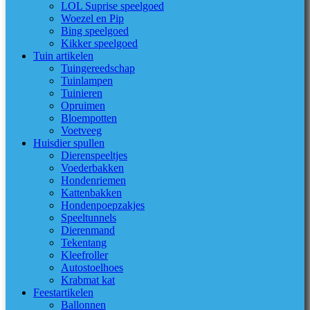
LOL Suprise speelgoed
Woezel en Pip
Bing speelgoed
Kikker speelgoed
Tuin artikelen
Tuingereedschap
Tuinlampen
Tuinieren
Opruimen
Bloempotten
Voetveeg
Huisdier spullen
Dierenspeeltjes
Voederbakken
Hondenriemen
Kattenbakken
Hondenpoepzakjes
Speeltunnels
Dierenmand
Tekentang
Kleefroller
Autostoelhoes
Krabmat kat
Feestartikelen
Ballonnen