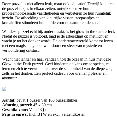
Deze puzzel is niet alleen leuk, maar ook educatief. Terwijl kinderen
de puzzelstukjes in elkaar zetten, ontwikkelen ze hun
probleemoplossende vaardigheden en verbeteren ze hun ruimtelijk
inzicht. De afbeelding van kleurrijke vissen, zeepaardjes en
koraalriffen stimuleert hun liefde voor de natuur en de zee.
Wat deze puzzel echt bijzonder maakt, is het glow-in-the-dark effect.
Nadat de puzzel is voltooid, laad je de afbeelding op met licht en
wacht je tot het donker wordt. De onderwaterwereld komt tot leven
met een magische gloed, waardoor een sfeer van mysterie en
verwondering ontstaat.
Wacht niet langer en haal vandaag nog de oceaan in huis met deze
Glow in the Dark puzzel. Geef kinderen de kans om te spelen, te
leren en zich te verwonderen over de schoonheid van de diepe zee,
zelfs in het donker. Een perfect cadeau voor urenlang plezier en
avontuur.
Aantal:
bevat 1 puzzel van 100 puzzelstukjes
Afmeting puzzel:
45 x 30 cm
Geschikt voor:
Vanaf 3 jaar
Prijs in euro’s:
Incl. BTW en excl. verzendkosten