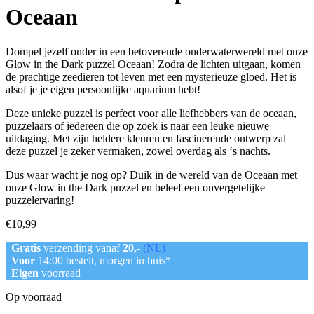
Oceaan
Dompel jezelf onder in een betoverende onderwaterwereld met onze
Glow in the Dark puzzel Oceaan! Zodra de lichten uitgaan, komen
de prachtige zeedieren tot leven met een mysterieuze gloed. Het is
alsof je je eigen persoonlijke aquarium hebt!
Deze unieke puzzel is perfect voor alle liefhebbers van de oceaan,
puzzelaars of iedereen die op zoek is naar een leuke nieuwe
uitdaging. Met zijn heldere kleuren en fascinerende ontwerp zal
deze puzzel je zeker vermaken, zowel overdag als ‘s nachts.
Dus waar wacht je nog op? Duik in de wereld van de Oceaan met
onze Glow in the Dark puzzel en beleef een onvergetelijke
puzzelervaring!
€
10,99
Gratis
verzending vanaf
20,-
(NL)
Voor
14:00 bestelt, morgen in huis*
Eigen
voorraad
Op voorraad