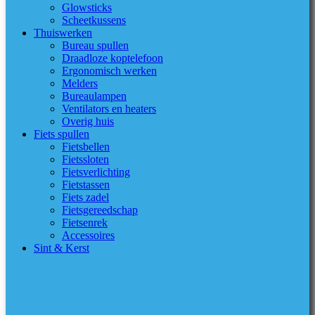
Glowsticks
Scheetkussens
Thuiswerken
Bureau spullen
Draadloze koptelefoon
Ergonomisch werken
Melders
Bureaulampen
Ventilators en heaters
Overig huis
Fiets spullen
Fietsbellen
Fietssloten
Fietsverlichting
Fietstassen
Fiets zadel
Fietsgereedschap
Fietsenrek
Accessoires
Sint & Kerst