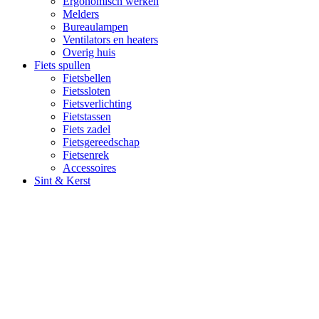
Ergonomisch werken
Melders
Bureaulampen
Ventilators en heaters
Overig huis
Fiets spullen
Fietsbellen
Fietssloten
Fietsverlichting
Fietstassen
Fiets zadel
Fietsgereedschap
Fietsenrek
Accessoires
Sint & Kerst