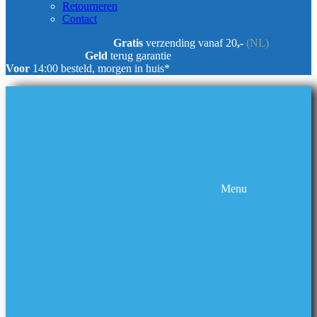
Retourneren
Contact
Gratis
verzending vanaf 20
,-
(NL)
Geld
terug garantie
Voor
14:00 besteld, morgen in huis*
Menu