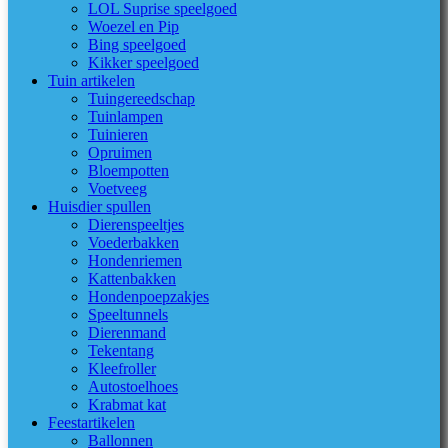
LOL Suprise speelgoed
Woezel en Pip
Bing speelgoed
Kikker speelgoed
Tuin artikelen
Tuingereedschap
Tuinlampen
Tuinieren
Opruimen
Bloempotten
Voetveeg
Huisdier spullen
Dierenspeeltjes
Voederbakken
Hondenriemen
Kattenbakken
Hondenpoepzakjes
Speeltunnels
Dierenmand
Tekentang
Kleefroller
Autostoelhoes
Krabmat kat
Feestartikelen
Ballonnen