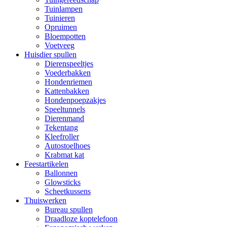
Tuinlampen
Tuinieren
Opruimen
Bloempotten
Voetveeg
Huisdier spullen
Dierenspeeltjes
Voederbakken
Hondenriemen
Kattenbakken
Hondenpoepzakjes
Speeltunnels
Dierenmand
Tekentang
Kleefroller
Autostoelhoes
Krabmat kat
Feestartikelen
Ballonnen
Glowsticks
Scheetkussens
Thuiswerken
Bureau spullen
Draadloze koptelefoon