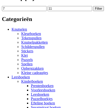
Min.
Max.
Filter
prijs
prijs
Categorieën
Knutselen
Kleurboeken
Tekenspullen
Knutselpakketten
Schilderspullen
Stickers
Klei
Puzzels
Spellen
Opbergzakken
Kleine cadeautjes
Leesboeken
Kinderboeken
Prentenboeken
Voorleesboeken
Leesboeken
Puzzelboekjes
Efteling boeken
Sesamstraat boeken