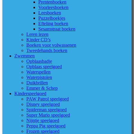
Prentenboeken
Voorleesboeken
Leesboeken
Puzzelboekjes
Efteling boeken
Sesamstraat boeken
Leren lezen
Kinder CD’s
Boeken voor volwassenen
Tweedehands boeken
Zwemmen
Opblaasbadje
Opblaas speelgoed
Waterspellen
Waterpistolen
Duikbrillen
Emmer & Schep
Kinderspeelgoed
PAW Patrol speelgoed
Disney speelgoed
Spiderman speelgoed
Super Mario speelgoed
Nijntje speelgoed
Peppa Pig speelgoed
Frozen speelgoed