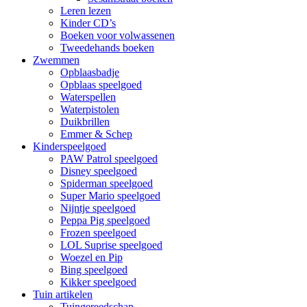
Leren lezen
Kinder CD’s
Boeken voor volwassenen
Tweedehands boeken
Zwemmen
Opblaasbadje
Opblaas speelgoed
Waterspellen
Waterpistolen
Duikbrillen
Emmer & Schep
Kinderspeelgoed
PAW Patrol speelgoed
Disney speelgoed
Spiderman speelgoed
Super Mario speelgoed
Nijntje speelgoed
Peppa Pig speelgoed
Frozen speelgoed
LOL Suprise speelgoed
Woezel en Pip
Bing speelgoed
Kikker speelgoed
Tuin artikelen
Tuingereedschap