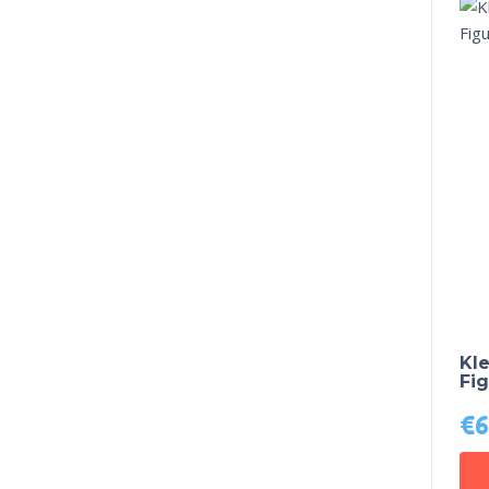
Kl
Fig
€
6