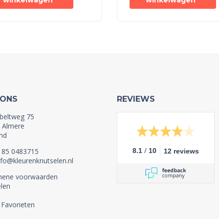
winkelwagen
winkelwagen
 ONS
REVIEWS
beltweg 75
 Almere
nd
/
1 85 0483715
8.1
10
12 reviews
nfo@kleurenknutselen.nl
mene voorwaarden
len
 Favorieten