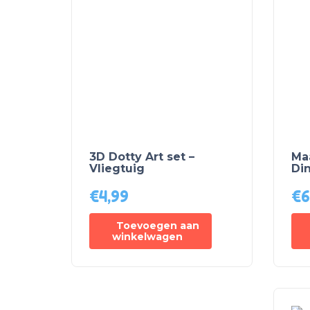
3D Dotty Art set –
Maa
Vliegtuig
Din
€
4,99
€
6
Toevoegen aan
winkelwagen