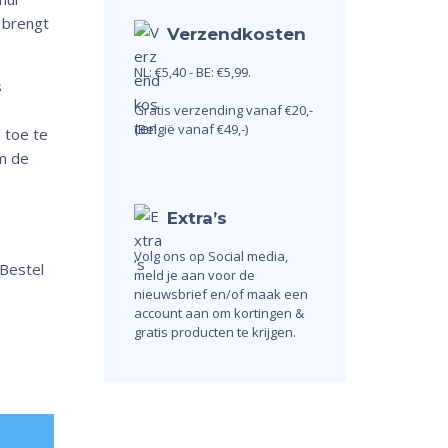
d brengt
Verzendkosten
NL: €5,40 - BE: €5,99.
s
Gratis verzending vanaf €20,-
(België vanaf €49,-)
 toe te
m de
Extra’s
Volg ons op Social media,
Bestel
meld je aan voor de
nieuwsbrief en/of maak een
account aan om kortingen &
gratis producten te krijgen.