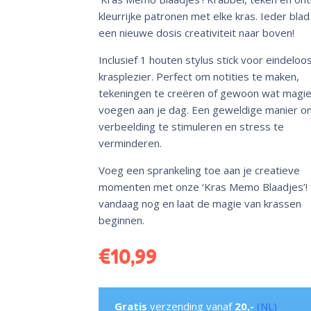
kleurrijke patronen met elke kras. Ieder bla
een nieuwe dosis creativiteit naar boven!
Inclusief 1 houten stylus stick voor eindeloo
krasplezier. Perfect om notities te maken,
tekeningen te creëren of gewoon wat magie
voegen aan je dag. Een geweldige manier o
verbeelding te stimuleren en stress te
verminderen.
Voeg een sprankeling toe aan je creatieve
momenten met onze ‘Kras Memo Blaadjes’! 
vandaag nog en laat de magie van krassen
beginnen.
€
10,99
Gratis
verzending vanaf
20,-
(NL)