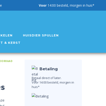
g garantie
Voor
14:00 besteld, morgen in huis*
IKELEN
HUISDIER SPULLEN
NT & KERST
OORRAAD
Betaling
Betaal direct of later.
Voor 14:00 besteld, morgen in
es
huis*
nze
hul