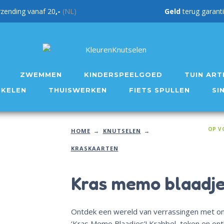
rzending vanaf 20
,-
(NL)
Geld
teru
ZWEMMEN
KINDERSPEELGOED
TUIN ART
IKELEN
THUISWERKEN
FIETS SPULLEN
SI
OP V
HOME
KNUTSELEN
KRASKAARTEN
Kras memo blaadj
Ontdek een wereld van verrassingen met o
‘Kras Memo Blaadjes’! Krabbel, teken en ont