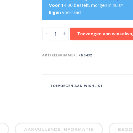
Voor
14:00 bestelt, morgen in huis*
Eigen
voorraad
-
+
Toevoegen aan winkelwa
ARTIKELNUMMER:
KN5432
TOEVOEGEN AAN WISHLIST
AANVULLENDE INFORMATIE
BEOOR