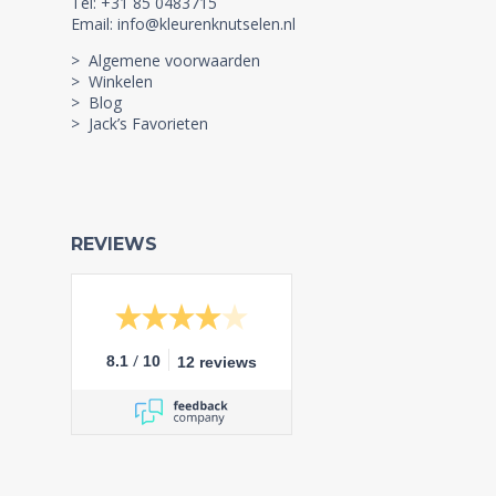
Tel: +31 85 0483715
Email: info@kleurenknutselen.nl
> Algemene voorwaarden
> Winkelen
> Blog
> Jack’s Favorieten
REVIEWS
/
8.1
10
12 reviews