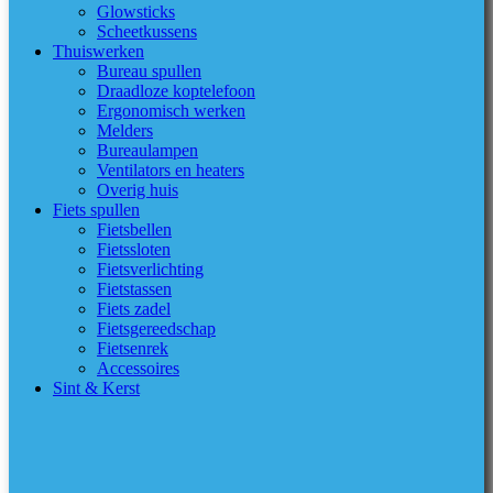
Glowsticks
Scheetkussens
Thuiswerken
Bureau spullen
Draadloze koptelefoon
Ergonomisch werken
Melders
Bureaulampen
Ventilators en heaters
Overig huis
Fiets spullen
Fietsbellen
Fietssloten
Fietsverlichting
Fietstassen
Fiets zadel
Fietsgereedschap
Fietsenrek
Accessoires
Sint & Kerst