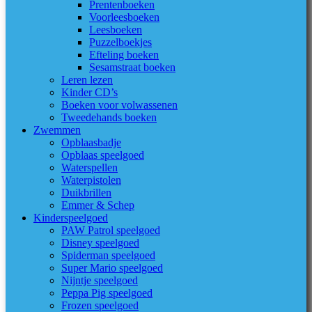
Prentenboeken
Voorleesboeken
Leesboeken
Puzzelboekjes
Efteling boeken
Sesamstraat boeken
Leren lezen
Kinder CD’s
Boeken voor volwassenen
Tweedehands boeken
Zwemmen
Opblaasbadje
Opblaas speelgoed
Waterspellen
Waterpistolen
Duikbrillen
Emmer & Schep
Kinderspeelgoed
PAW Patrol speelgoed
Disney speelgoed
Spiderman speelgoed
Super Mario speelgoed
Nijntje speelgoed
Peppa Pig speelgoed
Frozen speelgoed