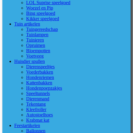
LOL Suprise speelgoed
Woezel en Pip
Bing speelgoed
Kikker speelgoed
Tuin artikelen
Tuingereedschap
Tuinlampen
Tuinieren
Opruimen
Bloempotten
Voetveeg
Huisdier spullen
Dierenspeeltjes
Voederbakken
Hondenriemen
Kattenbakken
Hondenpoepzakjes
Speeltunnels
Dierenmand
Tekentang
Kleefroller
Autostoelhoes
Krabmat kat
Feestartikelen
Ballonnen