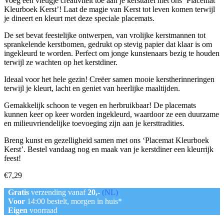
Voeg een vleugje creativiteit toe aan je kersttafel met ons ‘Placemat
Kleurboek Kerst’! Laat de magie van Kerst tot leven komen terwijl
je dineert en kleurt met deze speciale placemats.
De set bevat feestelijke ontwerpen, van vrolijke kerstmannen tot
sprankelende kerstbomen, gedrukt op stevig papier dat klaar is om
ingekleurd te worden. Perfect om jonge kunstenaars bezig te houden
terwijl ze wachten op het kerstdiner.
Ideaal voor het hele gezin! Creëer samen mooie kerstherinneringen
terwijl je kleurt, lacht en geniet van heerlijke maaltijden.
Gemakkelijk schoon te vegen en herbruikbaar! De placemats
kunnen keer op keer worden ingekleurd, waardoor ze een duurzame
en milieuvriendelijke toevoeging zijn aan je kersttradities.
Breng kunst en gezelligheid samen met ons ‘Placemat Kleurboek
Kerst’. Bestel vandaag nog en maak van je kerstdiner een kleurrijk
feest!
€
7,29
Gratis
verzending vanaf
20,-
(NL)
Voor
14:00 bestelt, morgen in huis*
Eigen
voorraad