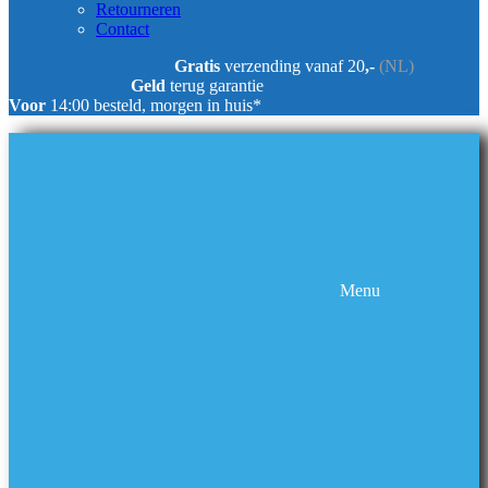
Retourneren
Contact
Gratis
verzending vanaf 20
,-
(NL)
Geld
terug garantie
Voor
14:00 besteld, morgen in huis*
Menu