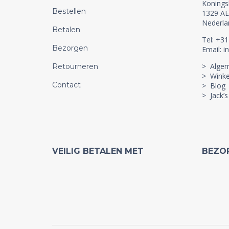
Konings
Bestellen
1329 AE
Nederla
Betalen
Tel: +3
Bezorgen
Email: i
> Alge
Retourneren
> Winke
Contact
> Blog
> Jack’s
VEILIG BETALEN MET
BEZO