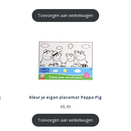
Toevoegen aan winkelwagen
g
Kleur je eigen placemat Peppa Pig
€
8,49
Toevoegen aan winkelwagen