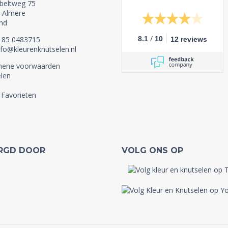
beltweg 75
 Almere
nd
/
1 85 0483715
8.1
10
12 reviews
nfo@kleurenknutselen.nl
mene voorwaarden
len
 Favorieten
RGD DOOR
VOLG ONS OP