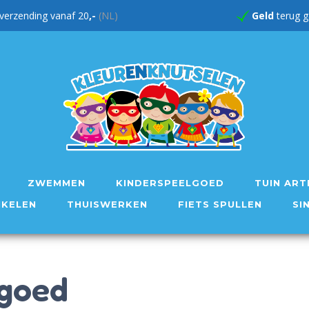
verzending vanaf 20
,-
(NL)
Geld
te
ZWEMMEN
KINDERSPEELGOED
TUIN ART
IKELEN
THUISWERKEN
FIETS SPULLEN
SI
lgoed