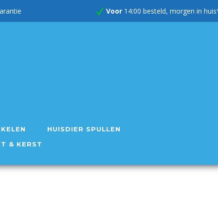
rug garantie
Voor
14:00 besteld, morgen in huis
IKELEN
HUISDIER SPULLEN
NT & KERST