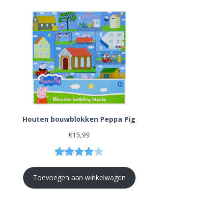
Houten bouwblokken Peppa Pig
€
15,99
Gewaardeerd
1
4.00
op 5 gebaseerd op
klantbe
Toevoegen aan winkelwagen