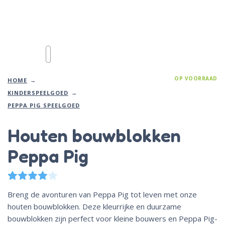
OP VOORRAAD
HOME
KINDERSPEELGOED
PEPPA PIG SPEELGOED
Houten bouwblokken
Peppa Pig
1
Gewaardeerd
4.00
op 5 gebaseerd op
klantbeoord
Breng de avonturen van
Peppa
Pig
tot leven met onze
houten bouwblokken. Deze kleurrijke en duurzame
bouwblokken zijn perfect voor kleine bouwers en
Peppa
Pig
-